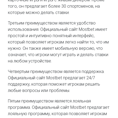
того, он предлагает более 30 спортсменов, на
которые можно делать ставки.
Третьим преимуществом является удобство
использования. Официальный сайт Mostbet имеет
простой и интуитивно понятный интерфейс,
который позволяет игрокам легко найти то, что им
нужно. Он также имеет мобильную версию, что
означает, что игроки могут играть и делать ставки
на любом устройстве.
Четвертым преимуществом является поддержка.
Официальный сайт Mostbet предлагает 24/7
поддержку, которая поможет игрокам решить
любые вопросы или проблемы.
Пятым преимуществом является лояльная
программа. Официальный сайт Mostbet предлагает
лояльную программу, которая позволяет игрокам