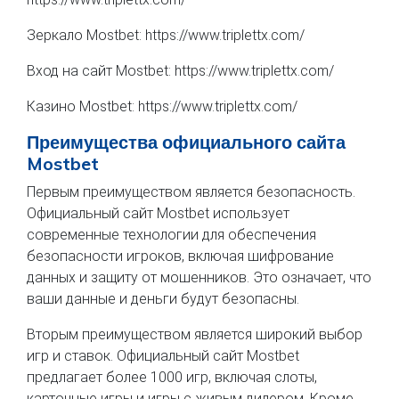
Зеркало Mostbet: https://www.triplettx.com/
Вход на сайт Mostbet: https://www.triplettx.com/
Казино Mostbet: https://www.triplettx.com/
Преимущества официального сайта
Mostbet
Первым преимуществом является безопасность.
Официальный сайт Mostbet использует
современные технологии для обеспечения
безопасности игроков, включая шифрование
данных и защиту от мошенников. Это означает, что
ваши данные и деньги будут безопасны.
Вторым преимуществом является широкий выбор
игр и ставок. Официальный сайт Mostbet
предлагает более 1000 игр, включая слоты,
карточные игры и игры с живым дилером. Кроме