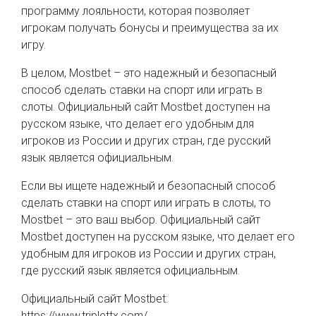
программу лояльности, которая позволяет
игрокам получать бонусы и преимущества за их
игру.
В целом, Mostbet – это надежный и безопасный
способ сделать ставки на спорт или играть в
слоты. Официальный сайт Mostbet доступен на
русском языке, что делает его удобным для
игроков из России и других стран, где русский
язык является официальным.
Если вы ищете надежный и безопасный способ
сделать ставки на спорт или играть в слоты, то
Mostbet – это ваш выбор. Официальный сайт
Mostbet доступен на русском языке, что делает его
удобным для игроков из России и других стран,
где русский язык является официальным.
Официальный сайт Mostbet:
https://www.triplettx.com/