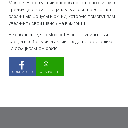
Mostbet – это лучший способ начать свою игру с
преимуществом. Официальный сайт предлагает
различные бонусы и акции, которые помогут вам
увеличить свои шансы на выигрыш.
Не забывайте, что Mostbet – это официальный
сайт, и все бонусы и акции предлагаются только
на официальном сайте.
COMPARTIR
COMPARTIR