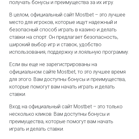
получать бонусы и преимущества за их игру.
В целом, официальный сайт Mostbet – это лучшее
место для игроков, которые ищут надежный и
безопасный способ играть в казино и делать
ставки на спорт. Он предлагает безопасность,
широкий выбор игр и ставок, удобство
использования, поддержку и лояльную программу.
Если вы еще не зарегистрированы на
официальном сайте Mostbet, то это лучшее время
для этого. Вам доступны бонусы и преимущества,
которые помогут вам начать играть и делать
ставки.
Вход на официальный сайт Mostbet – это только
несколько кликов. Вам доступны бонусы и
преимущества, которые помогут вам начать
играть и делать ставки.