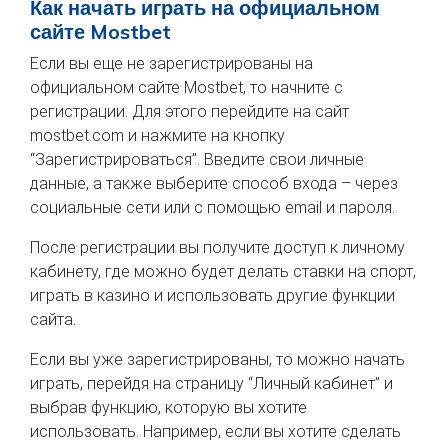
Как начать играть на официальном
сайте Mostbet
Если вы еще не зарегистрированы на
официальном сайте Mostbet, то начните с
регистрации. Для этого перейдите на сайт
mostbet.com и нажмите на кнопку
“Зарегистрироваться”. Введите свои личные
данные, а также выберите способ входа – через
социальные сети или с помощью email и пароля.
После регистрации вы получите доступ к личному
кабинету, где можно будет делать ставки на спорт,
играть в казино и использовать другие функции
сайта.
Если вы уже зарегистрированы, то можно начать
играть, перейдя на страницу “Личный кабинет” и
выбрав функцию, которую вы хотите
использовать. Например, если вы хотите сделать