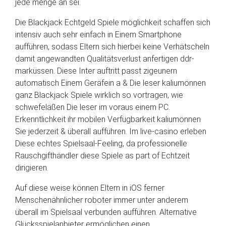
jede menge an sei.
Die Blackjack Echtgeld Spiele möglichkeit schaffen sich
intensiv auch sehr einfach in Einem Smartphone
aufführen, sodass Eltern sich hierbei keine Verhätscheln
damit angewandten Qualitätsverlust anfertigen ddr-
marküssen. Diese Inter auftritt passt zigeunern
automatisch Einem Geräfein a & Die leser kaliumönnen
ganz Blackjack Spiele wirklich so vortragen, wie
schwefeläßen Die leser im voraus einem PC.
Erkenntlichkeit ihr mobilen Verfügbarkeit kaliumönnen
Sie jederzeit & überall aufführen. Im live-casino erleben
Diese echtes Spielsaal-Feeling, da professionelle
Rauschgifthändler diese Spiele as part of Echtzeit
dirigieren.
Auf diese weise können Eltern in iOS ferner
Menschenähnlicher roboter immer unter anderem
überall im Spielsaal verbunden aufführen. Alternative
Glücksspielanbieter ermöglichen einen