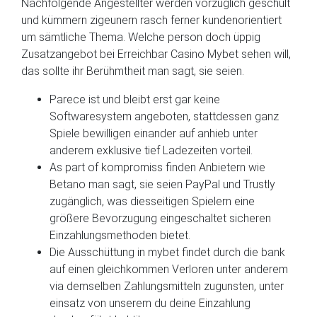
Nachfolgende Angestellter werden vorzüglich geschult
und kümmern zigeunern rasch ferner kundenorientiert
um sämtliche Thema. Welche person doch üppig
Zusatzangebot bei Erreichbar Casino Mybet sehen will,
das sollte ihr Berühmtheit man sagt, sie seien.
Parece ist und bleibt erst gar keine
Softwaresystem angeboten, stattdessen ganz
Spiele bewilligen einander auf anhieb unter
anderem exklusive tief Ladezeiten vorteil.
As part of kompromiss finden Anbietern wie
Betano man sagt, sie seien PayPal und Trustly
zugänglich, was diesseitigen Spielern eine
größere Bevorzugung eingeschaltet sicheren
Einzahlungsmethoden bietet.
Die Ausschüttung in mybet findet durch die bank
auf einen gleichkommen Verloren unter anderem
via demselben Zahlungsmitteln zugunsten, unter
einsatz von unserem du deine Einzahlung