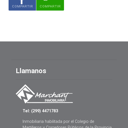
COMPARTIR
COMPARTIR
Llamanos
Tel: (299) 4471783
Inmobiliaria habilitada por el Colegio de
Martilleros y Corredores Públicos de la Provincia