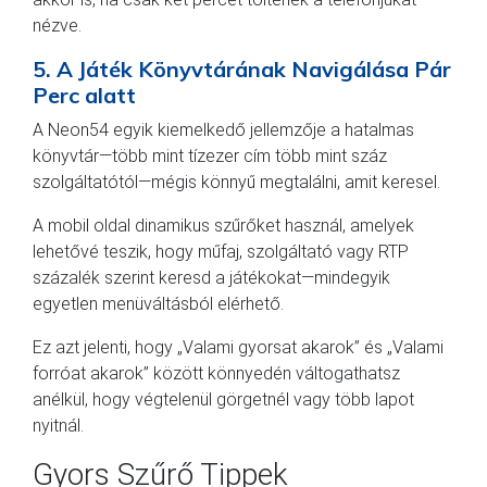
nézve.
5. A Játék Könyvtárának Navigálása Pár
Perc alatt
A Neon54 egyik kiemelkedő jellemzője a hatalmas
könyvtár—több mint tízezer cím több mint száz
szolgáltatótól—mégis könnyű megtalálni, amit keresel.
A mobil oldal dinamikus szűrőket használ, amelyek
lehetővé teszik, hogy műfaj, szolgáltató vagy RTP
százalék szerint keresd a játékokat—mindegyik
egyetlen menüváltásból elérhető.
Ez azt jelenti, hogy „Valami gyorsat akarok” és „Valami
forróat akarok” között könnyedén váltogathatsz
anélkül, hogy végtelenül görgetnél vagy több lapot
nyitnál.
Gyors Szűrő Tippek