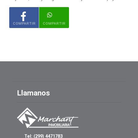
COMPARTIR
COMPARTIR
Llamanos
Tel: (299) 4471783