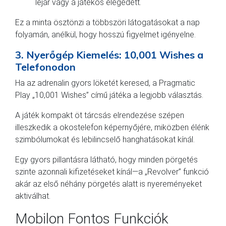
lejár vagy a játékos elégedett.
Ez a minta ösztönzi a többszöri látogatásokat a nap
folyamán, anélkül, hogy hosszú figyelmet igényelne.
3. Nyerőgép Kiemelés: 10,001 Wishes a
Telefonodon
Ha az adrenalin gyors löketét keresed, a Pragmatic
Play „10,001 Wishes” című játéka a legjobb választás.
A játék kompakt öt tárcsás elrendezése szépen
illeszkedik a okostelefon képernyőjére, miközben élénk
szimbólumokat és lebilincselő hanghatásokat kínál.
Egy gyors pillantásra látható, hogy minden pörgetés
szinte azonnali kifizetéseket kínál—a „Revolver” funkció
akár az első néhány pörgetés alatt is nyereményeket
aktiválhat.
Mobilon Fontos Funkciók