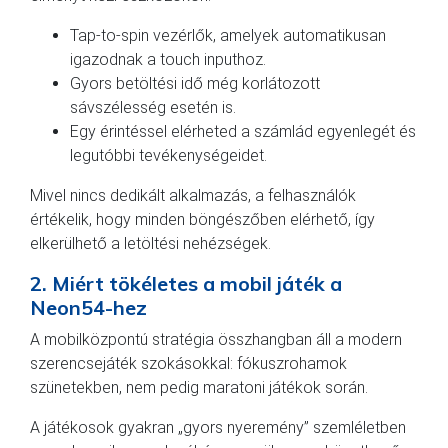
Tap‑to‑spin vezérlők, amelyek automatikusan
igazodnak a touch inputhoz.
Gyors betöltési idő még korlátozott
sávszélesség esetén is.
Egy érintéssel elérheted a számlád egyenlegét és
legutóbbi tevékenységeidet.
Mivel nincs dedikált alkalmazás, a felhasználók
értékelik, hogy minden böngészőben elérhető, így
elkerülhető a letöltési nehézségek.
2. Miért tökéletes a mobil játék a
Neon54-hez
A mobilközpontú stratégia összhangban áll a modern
szerencsejáték szokásokkal: fókuszrohamok
szünetekben, nem pedig maratoni játékok során.
A játékosok gyakran „gyors nyeremény” szemléletben