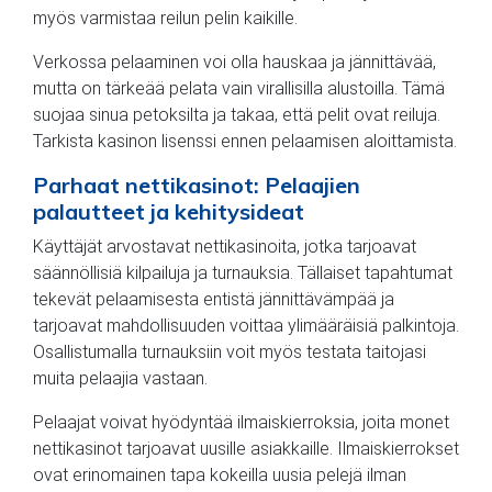
myös varmistaa reilun pelin kaikille.
Verkossa pelaaminen voi olla hauskaa ja jännittävää,
mutta on tärkeää pelata vain virallisilla alustoilla. Tämä
suojaa sinua petoksilta ja takaa, että pelit ovat reiluja.
Tarkista kasinon lisenssi ennen pelaamisen aloittamista.
Parhaat nettikasinot: Pelaajien
palautteet ja kehitysideat
Käyttäjät arvostavat nettikasinoita, jotka tarjoavat
säännöllisiä kilpailuja ja turnauksia. Tällaiset tapahtumat
tekevät pelaamisesta entistä jännittävämpää ja
tarjoavat mahdollisuuden voittaa ylimääräisiä palkintoja.
Osallistumalla turnauksiin voit myös testata taitojasi
muita pelaajia vastaan.
Pelaajat voivat hyödyntää ilmaiskierroksia, joita monet
nettikasinot tarjoavat uusille asiakkaille. Ilmaiskierrokset
ovat erinomainen tapa kokeilla uusia pelejä ilman