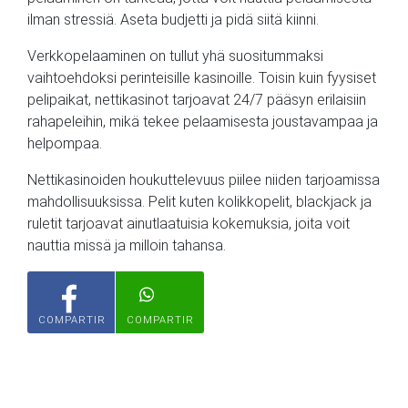
ilman stressiä. Aseta budjetti ja pidä siitä kiinni.
Verkkopelaaminen on tullut yhä suositummaksi
vaihtoehdoksi perinteisille kasinoille. Toisin kuin fyysiset
pelipaikat, nettikasinot tarjoavat 24/7 pääsyn erilaisiin
rahapeleihin, mikä tekee pelaamisesta joustavampaa ja
helpompaa.
Nettikasinoiden houkuttelevuus piilee niiden tarjoamissa
mahdollisuuksissa. Pelit kuten kolikkopelit, blackjack ja
ruletit tarjoavat ainutlaatuisia kokemuksia, joita voit
nauttia missä ja milloin tahansa.
COMPARTIR
COMPARTIR