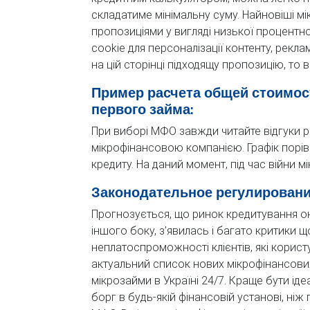
складатиме мінімальну суму. Найновіші мі
пропозиціями у вигляді низької процентн
cookie для персоналізації контенту, рекла
на цій сторінці підходящу пропозицію, то в
Пример расчета общей стоимос
первого займа:
При виборі МФО завжди читайте відгуки реа
мікрофінансовою компанією. Графік порі
кредиту. На даний момент, під час війни 
Законодательное регулирован
Прогнозується, що ринок кредитування он
іншого боку, з’явилась і багато критики 
неплатоспроможності клієнтів, які корис
актуальний список нових мікрофінансових
мікрозайми в Україні 24/7. Краще бути ід
борг в будь-якій фінансовій установі, ні