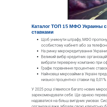
Каталог ТОП 15 МФО Украины 
ставками
Щоб уникнути штрафу, МФО пропону
особистому кабінеті або за телефон
На ринку мікрокредитування України
Великий вибір кредитних організацій 
вибрати перевірену компанію при оф
Графік порівняння процентних ставо
Найновіші мікрозайми в Україні пред
низької процентної ставки під 0,01%.
У 2025 році з’явилося багато нових мікроф
зарекомендувати себе. Ще однією переваг
надаватися на більш вигідних умовах. Си
організації вже зібрали свою клієнтську б