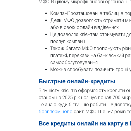
МФО. В цілому мікрофінансові організації
Компанії розташовані в таблиці в по
Деякі МФО дозволяють отримати мік
або в своїх офлайн відділеннях.
Це дозволяє клієнтам отримувати до
послуг компанії.
Також багато МФО пропонують різні
платежі, перекази на банківський р
самообслуговування.
Можна спробувати позичити гроші у 
Быстрые онлайн-кредиты
Більшість клієнтів оформляють кредити он
станом на 2025 рік налічує понад 700 мік
не знаю куди бігти і що робити…. У додатк
борг терміново
сайті МФО. Ще 5-7 років т
Все кредиты онлайн на карту 