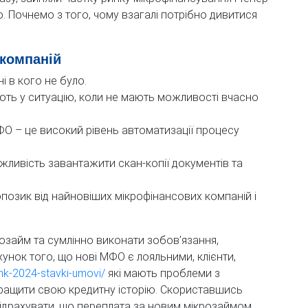
. Почнемо з того, чому взагалі потрібно дивитися
 компаній
 в кого не було.
ть у ситуацію, коли не мають можливості вчасно
О – це високий рівень автоматизації процесу
жливість завантажити скан-копії документів та
опозик від найновіших мікрофінансових компаній і
озайм та сумлінно виконати зобов’язання,
унок того, що нові МФО є лояльними, клієнти,
ank-2024-stavki-umovi/
які мають проблеми з
ращити свою кредитну історію. Скориставшись
ідрахувати, що переплата за новим мікрозаймом