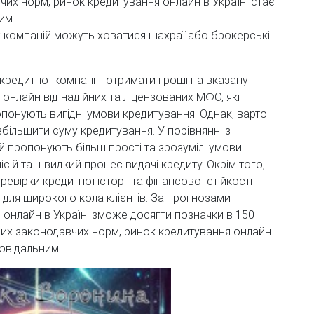
чих норм, ринок кредитування онлайн в Україні стає
им.
х компаній можуть ховатися шахраї або брокерські
кредитної компанії і отримати гроші на вказану
 онлайн від надійних та ліцензованих МФО, які
ропонують вигідні умови кредитування. Однак, варто
більшити суму кредитування. У порівнянні з
 пропонують більш прості та зрозумілі умови
ісій та швидкий процес видачі кредиту. Окрім того,
вірки кредитної історії та фінансової стійкості
 для широкого кола клієнтів. За прогнозами
я онлайн в Україні зможе досягти позначки в 150
ових законодавчих норм, ринок кредитування онлайн
повідальним.