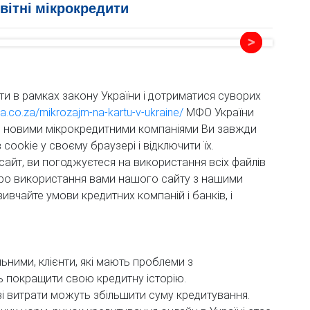
вітні мікрокредити
ти в рамках закону України і дотриматися суворих
jza.co.za/mikrozajm-na-kartu-v-ukraine/
МФО України
 новими мікрокредитними компаніями Ви завжди
cookie у своєму браузері і відключити їх.
йт, ви погоджуєтеся на використання всіх файлів
про використання вами нашого сайту з нашими
вивчайте умови кредитних компаній і банків, і
ьними, клієнти, які мають проблеми з
 покращити свою кредитну історію.
ві витрати можуть збільшити суму кредитування.