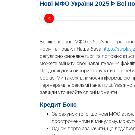
Нові МФО України 2025 ᐈ Всі но
Всі ліцензовані МФО зобов’язані працюва
норм та правил. Наша база
https://surplus
регулярно оновлюється та поповнюється
можете змінити свої налаштування файлів 
Продовжуючи використовувати наш веб-са
cookie. Ми також ділимося інформацією 
партнерами в рекламі і аналітиці. Уважно 
завжди уточнюйте спірні моменти.
Кредит Бокс
За рахунок того, що нові МФО є лоял
простроченнями в минулому, можуть
Однак, варто зазначити, що додатко