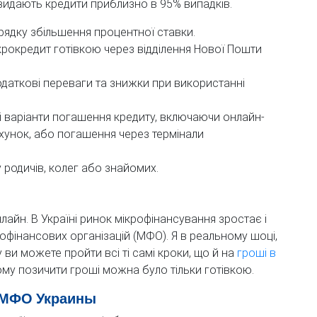
 видають кредити приблизно в 95% випадків.
рядку збільшення процентної ставки.
рокредит готівкою через відділення Нової Пошти
даткові переваги та знижки при використанні
 варіанти погашення кредиту, включаючи онлайн-
ахунок, або погашення через термінали
родичів, колег або знайомих.
лайн. В Україні ринок мікрофінансування зростає і
рофінансових організацій (МФО). Я в реальному шоці,
у ви можете пройти всі ті самі кроки, що й на
гроші в
ому позичити гроші можна було тільки готівкою.
в МФО Украины