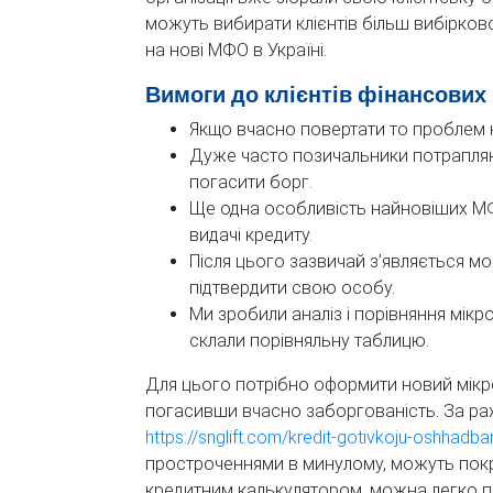
можуть вибирати клієнтів більш вибірково
на нові МФО в Україні.
Вимоги до клієнтів фінансових
Якщо вчасно повертати то проблем ні
Дуже часто позичальники потрапляю
погасити борг.
Ще одна особливість найновіших МФ
видачі кредиту.
Після цього зазвичай з’являється мо
підтвердити свою особу.
Ми зробили аналіз і порівняння мікр
склали порівняльну таблицю.
Для цього потрібно оформити новий мікр
погасивши вчасно заборгованість. За рах
https://snglift.com/kredit-gotivkoju-oshhadb
простроченнями в минулому, можуть пок
кредитним калькулятором, можна легко п