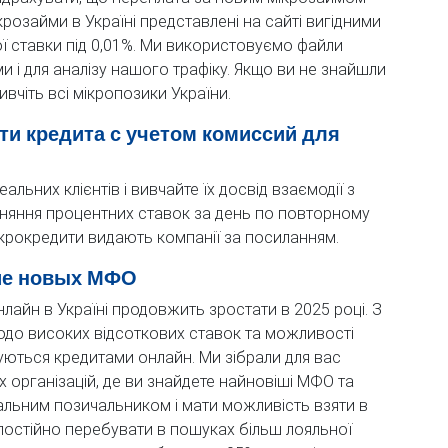
крозайми в Україні представлені на сайті вигідними
ої ставки під 0,01%. Ми використовуємо файли
ми і для аналізу нашого трафіку. Якщо ви не знайшли
ивчіть всі мікропозики України.
ти кредита с учетом комиссий для
льних клієнтів і вивчайте їх досвід взаємодії з
вняння процентних ставок за день по повторному
мікрокредити видають компанії за посиланням.
ие новых МФО
лайн в Україні продовжить зростати в 2025 році. З
щодо високих відсоткових ставок та можливості
туються кредитами онлайн. Ми зібрали для вас
 організацій, де ви знайдете найновіші МФО та
еальним позичальником і мати можливість взяти в
ж постійно перебувати в пошуках більш лояльної