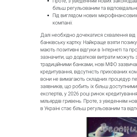
Проте, з уведенням нових законодав
більш регульованим та відповідальн
Під виглядом нових мікрофінансови
компанії.
Далі необхідно дочекатися схвалення від 
банківську картку. Найкраще взяти позику
мають позитивні відгуки в Інтернеті та п
зазначити, що додаткові витрати можуть з
традиційними банками, нові МФО зазвичай
кредитування, відсутність прихованих ком
вони не вимагають складних процедур пере
заявників, що робить їх більш доступними
експертів, у 2026 році ринок кредитуванн
мільярдів гривень. Проте, з уведенням н
в Україні стає більш регульованим та від