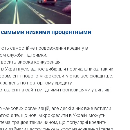
с самыми низкими процентными
ють самостійне продовження кредиту в
ом служби підтримки.
 досить висока конкуренція.
в Україні ускладнює вибір для позичальників, так як
ормленні нового мікрокредиту стає все складніше.
к за день по повторному кредиту.
ставлені на сайті вигідними пропозиціями у вигляді
інансових організацій, але деякі з них вже встигли
ою є те, що нові мікрокредити в Україні можуть
стема працює таким чином, що популярні кредитні
азу, зайняли частку ринку мікрофінансування і тепер