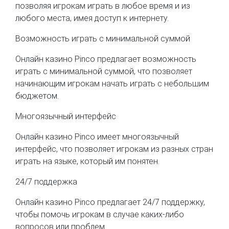
позволяя игрокам играть в любое время и из
любого места, имея доступ к интернету.
Возможность играть с минимальной суммой
Онлайн казино Pinco предлагает возможность
играть с минимальной суммой, что позволяет
начинающим игрокам начать играть с небольшим
бюджетом.
Многоязычный интерфейс
Онлайн казино Pinco имеет многоязычный
интерфейс, что позволяет игрокам из разных стран
играть на языке, который им понятен.
24/7 поддержка
Онлайн казино Pinco предлагает 24/7 поддержку,
чтобы помочь игрокам в случае каких-либо
вопросов или проблем.