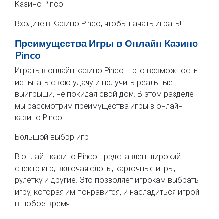
Казино Pinco!
Входите в Казино Pinco, чтобы начать играть!
Преимущества Игры в Онлайн Казино
Pinco
Играть в онлайн казино Pinco – это возможность
испытать свою удачу и получить реальные
выигрыши, не покидая свой дом. В этом разделе
мы рассмотрим преимущества игры в онлайн
казино Pinco.
Большой выбор игр
В онлайн казино Pinco представлен широкий
спектр игр, включая слоты, карточные игры,
рулетку и другие. Это позволяет игрокам выбрать
игру, которая им понравится, и насладиться игрой
в любое время.