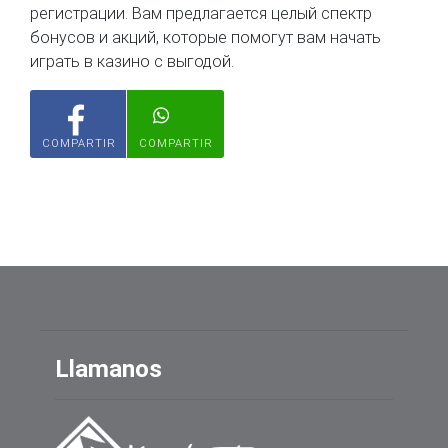
регистрации. Вам предлагается целый спектр
бонусов и акций, которые помогут вам начать
играть в казино с выгодой.
COMPARTIR
COMPARTIR
Llamanos