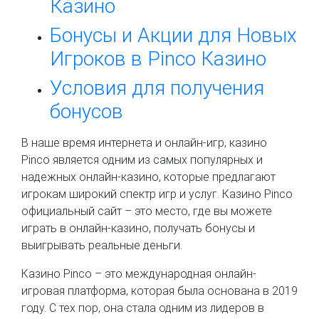
Казино
Бонусы и Акции для Новых
Игроков в Pinco Казино
Условия для получения
бонусов
В наше время интернета и онлайн-игр, казино
Pinco является одним из самых популярных и
надежных онлайн-казино, которые предлагают
игрокам широкий спектр игр и услуг. Казино Pinco
официальный сайт – это место, где вы можете
играть в онлайн-казино, получать бонусы и
выигрывать реальные деньги.
Казино Pinco – это международная онлайн-
игровая платформа, которая была основана в 2019
году. С тех пор, она стала одним из лидеров в