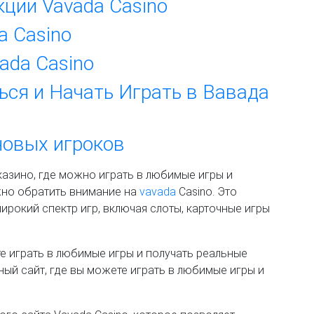
ции Vavada Casino
a Casino
ada Casino
ься и Начать Играть в Вавада
новых игроков
азино, где можно играть в любимые игры и
жно обратить внимание на
vavada
Casino. Это
ирокий спектр игр, включая слоты, карточные игры
те играть в любимые игры и получать реальные
ый сайт, где вы можете играть в любимые игры и