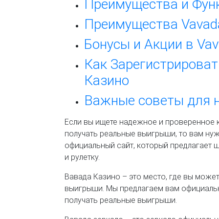
Преимущества и Функ
Преимущества Vavad
Бонусы и Акции в Vav
Как Зарегистрироват
Казино
Важные советы для 
Если вы ищете надежное и проверенное к
получать реальные выигрыши, то вам ну
официальный сайт, который предлагает ш
и рулетку.
Вавада Казино – это место, где вы може
выигрыши. Мы предлагаем вам официальн
получать реальные выигрыши.