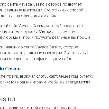
ого сайта Vavada Casino, которое позволяет
ать реальные выигрыши. Это отличный способ
е данные на официальном сайте.
ный сайт Vavada Casino, который предлагает
очные игры и рулетку. Мы предлагаем вам
 в любимые игры и получать реальные выигрыши.
фициального сайта Vavada Casino, которое
ы и получать реальные выигрыши. Это отличный
ои личные данные на официальном сайте.
a Casino
ектр игр, включая слоты, карточные игры, рулетку
полняется новыми играми, чтобы вы всегда могли
asino
те насладиться игрой и получать реальные