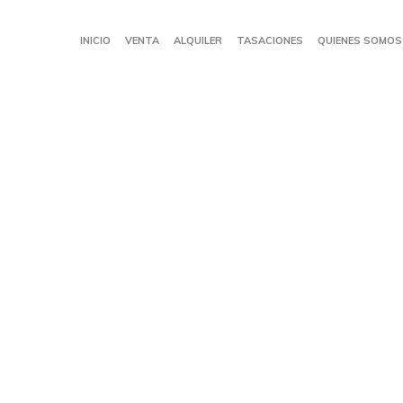
INICIO
VENTA
ALQUILER
TASACIONES
QUIENES SOMOS