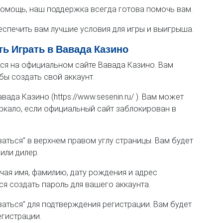
помощь, наш поддержка всегда готова помочь вам.
беспечить вам лучшие условия для игры и выигрыша.
ть Играть в Вавада Казино
ся на официальном сайте Вавада Казино. Вам
бы создать свой аккаунт.
ада Казино (https://www.sesenin.ru/ ). Вам может
ркало, если официальный сайт заблокирован в
аться” в верхнем правом углу страницы. Вам будет
или дилер.
чая имя, фамилию, дату рождения и адрес
ся создать пароль для вашего аккаунта.
ваться” для подтверждения регистрации. Вам будет
гистрации.