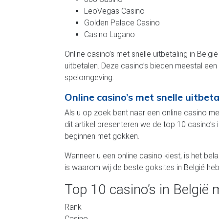
LeoVegas Casino
Golden Palace Casino
Casino Lugano
Online casino’s met snelle uitbetaling in Belgi
uitbetalen. Deze casino’s bieden meestal een 
spelomgeving.
Online casino’s met snelle uitbeta
Als u op zoek bent naar een online casino met sn
dit artikel presenteren we de top 10 casino’s i
beginnen met gokken.
Wanneer u een online casino kiest, is het belan
is waarom wij de beste goksites in België he
Top 10 casino’s in België m
Rank
Casino