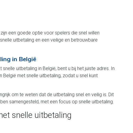
ë zijn een goede optie voor spelers die snel willen
snelle uitbetaling en een veilige en betrouwbare
ling in België
elle uitbetaling in België, bent u bij het juiste adres. In
n België met snelle uitbetaling, zodat u snel kunt
grijk om te weten dat de uitbetaling snel en veilig is. Dit
bben samengesteld, met een focus op snelle uitbetaling.
et snelle uitbetaling