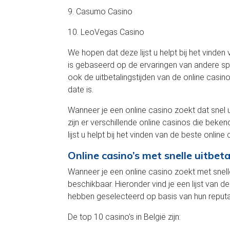
9. Casumo Casino
10. LeoVegas Casino
We hopen dat deze lijst u helpt bij het vinden
is gebaseerd op de ervaringen van andere sp
ook de uitbetalingstijden van de online casi
date is.
Wanneer je een online casino zoekt dat snel ui
zijn er verschillende online casinos die beke
lijst u helpt bij het vinden van de beste onlin
Online casino’s met snelle uitbeta
Wanneer je een online casino zoekt met snelle u
beschikbaar. Hieronder vind je een lijst van d
hebben geselecteerd op basis van hun reputatie
De top 10 casino’s in België zijn: