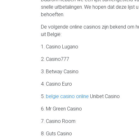
snelle uitbetalingen. We hopen dat deze lijst 
behoeften.
De volgende online casinos zijn bekend om hun
uit België:
1. Casino Lugano
2. Casino777
3. Betway Casino
4. Casino Euro
5.
belgie casino online
Unibet Casino
6. Mr Green Casino
7. Casino Room
8. Guts Casino