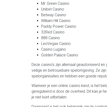
Mr. Green Casino
Unibet Casino
Betway Casino
William Hill Casino
Paddy Power Casino
32Red Casino
888 Casino
LeoVegas Casino
Casino Lugano
Golden Palace Casino
Deze casino’s zijn allemaal geautoriseerd en
veilige en betrouwbare spelomgeving. Ze zijn
spelorganisaties en hebben een goede reputat
Wanneer je een online casino kiest, is het be
gereguleerd is door de overheid. Dit kan je 
je niet kunt uitbetalen.
Daarnaast is het ook belangrijk om te control