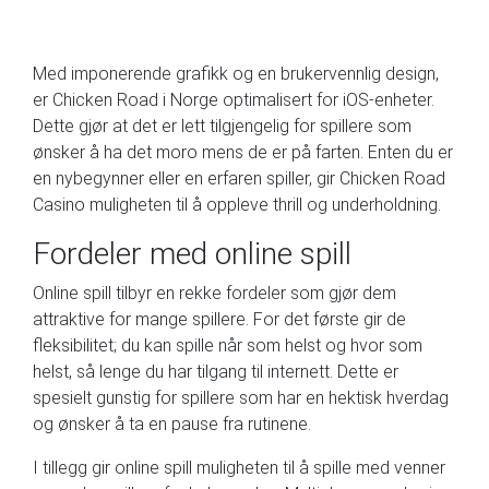
Med imponerende grafikk og en brukervennlig design,
er Chicken Road i Norge optimalisert for iOS-enheter.
Dette gjør at det er lett tilgjengelig for spillere som
ønsker å ha det moro mens de er på farten. Enten du er
en nybegynner eller en erfaren spiller, gir Chicken Road
Casino muligheten til å oppleve thrill og underholdning.
Fordeler med online spill
Online spill tilbyr en rekke fordeler som gjør dem
attraktive for mange spillere. For det første gir de
fleksibilitet; du kan spille når som helst og hvor som
helst, så lenge du har tilgang til internett. Dette er
spesielt gunstig for spillere som har en hektisk hverdag
og ønsker å ta en pause fra rutinene.
I tillegg gir online spill muligheten til å spille med venner