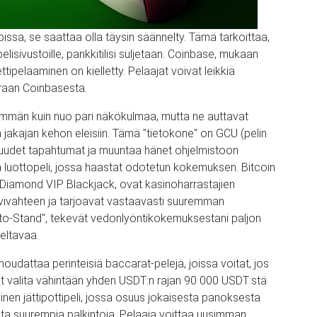
issa, se saattaa olla täysin säännelty. Tämä tarkoittaa,
elisivustoille, pankkitilisi suljetaan. Coinbase, mukaan
ttipelaaminen on kielletty. Pelaajat voivat leikkiä
uoraan Coinbasesta.
nemmän kuin nuo pari näkökulmaa, mutta ne auttavat
 jakajan kehon eleisiin. Tämä "tietokone" on GCU (pelin
elin uudet tapahtumat ja muuntaa hänet ohjelmistoon
vä luottopeli, jossa haastat odotetun kokemuksen. Bitcoin
ja Diamond VIP Blackjack, ovat kasinoharrastajien
en vivahteen ja tarjoavat vastaavasti suuremman
uto-Stand", tekevät vedonlyöntikokemuksestani paljon
eltavaa.
 noudattaa perinteisiä baccarat-pelejä, joissa voitat, jos
oit valita vähintään yhden USDT:n rajan 90 000 USDT:stä
inen jättipottipeli, jossa osuus jokaisesta panoksesta
aista suurempia palkintoja. Pelaaja voittaa uusimman