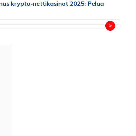
nus krypto-nettikasinot 2025: Pelaa