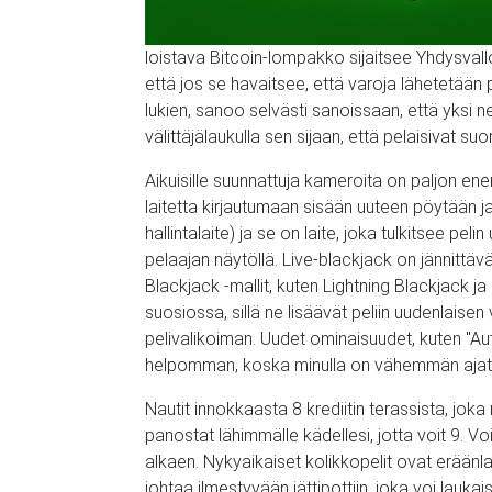
loistava Bitcoin-lompakko sijaitsee Yhdysvallo
että jos se havaitsee, että varoja lähetetään p
lukien, sanoo selvästi sanoissaan, että yksi ne
välittäjälaukulla sen sijaan, että pelaisivat s
Aikuisille suunnattuja kameroita on paljon e
laitetta kirjautumaan sisään uuteen pöytään ja
hallintalaite) ja se on laite, joka tulkitsee p
pelaajan näytöllä. Live-blackjack on jännittä
Blackjack -mallit, kuten Lightning Blackjack 
suosiossa, sillä ne lisäävät peliin uudenlais
pelivalikoiman. Uudet ominaisuudet, kuten "A
helpomman, koska minulla on vähemmän ajat
Nautit innokkaasta 8 krediitin terassista, joka
panostat lähimmälle kädellesi, jotta voit 9. V
alkaen. Nykyaikaiset kolikkopelit ovat eräänla
johtaa ilmestyvään jättipottiin, joka voi lauk