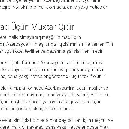
at və digərlər yer alır. Azərbaycanlılar bu oyunlarla
jilər və təkliflərə malik olmaqla, daha yaxşı nəticələr
aq Üçün Muxtar Qidir
lərə malik olmayaraq məşğul olmaq üçün,
ir, Azərbaycanın məşhur qızıl qızlarının isminə verilən “Pin
ar üçün özel təkliflər və qazanma şansları təmin edir.
ər kimi, platformada Azərbaycanlılar üçün məşhur və
r, Azərbaycanlılar üçün məşhur və populyar oyunlarla
q, daha yaxşı nəticələr göstərmək üçün təklif olunur.
lər kimi, platformada Azərbaycanlılar üçün məşhur və
klərə malik olmayaraq, daha yaxşı nəticələr göstərmək
lar üçün məşhur və populyar oyunlarla qazanmaq üçün
ticələr göstərmək üçün təklif olunur.
vələr kimi, platformada Azərbaycanlılar üçün məşhur və
klərə malik olmayaraq, daha yaxşı nəticələr göstərmək