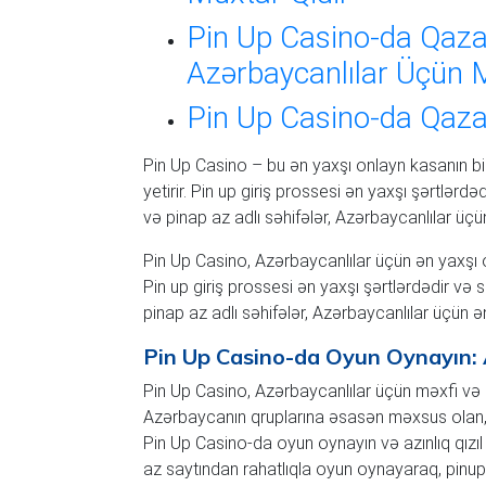
Pin Up Casino-da Qaz
Azərbaycanlılar Üçün M
Pin Up Casino-da Qaz
Pin Up Casino – bu ən yaxşı onlayn kasanın biri
yetirir. Pin up giriş prossesi ən yaxşı şərtlərdə
və pinap az adlı səhifələr, Azərbaycanlılar üçün
Pin Up Casino, Azərbaycanlılar üçün ən yaxşı oy
Pin up giriş prossesi ən yaxşı şərtlərdədir və s
pinap az adlı səhifələr, Azərbaycanlılar üçün ən
Pin Up Casino-da Oyun Oynayın: 
Pin Up Casino, Azərbaycanlılar üçün məxfi və məşh
Azərbaycanın qruplarına əsasən məxsus olan, pi
Pin Up Casino-da oyun oynayın və azınlıq qızıl q
az saytından rahatlıqla oyun oynayaraq, pinup