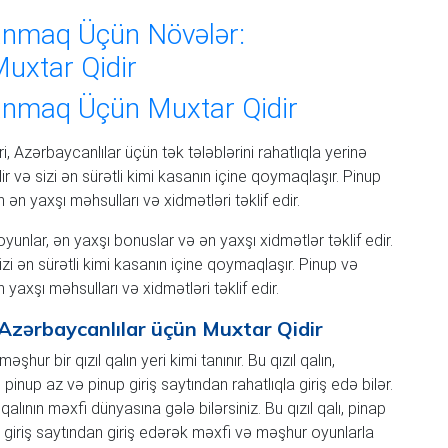
anmaq Üçün Növələr:
uxtar Qidir
anmaq Üçün Muxtar Qidir
, Azərbaycanlılar üçün tək tələblərini rahatlıqla yerinə
dir və sizi ən sürətli kimi kasanın içine qoymaqlaşır. Pinup
 ən yaxşı məhsulları və xidmətləri təklif edir.
unlar, ən yaxşı bonuslar və ən yaxşı xidmətlər təklif edir.
izi ən sürətli kimi kasanın içine qoymaqlaşır. Pinup və
 yaxşı məhsulları və xidmətləri təklif edir.
Azərbaycanlılar üçün Muxtar Qidir
ur bir qızıl qalın yeri kimi tanınır. Bu qızıl qalın,
nup az və pinup giriş saytından rahatlıqla giriş edə bilər.
alının məxfi dünyasına gələ bilərsiniz. Bu qızıl qalı, pinap
 giriş saytından giriş edərək məxfi və məşhur oyunlarla