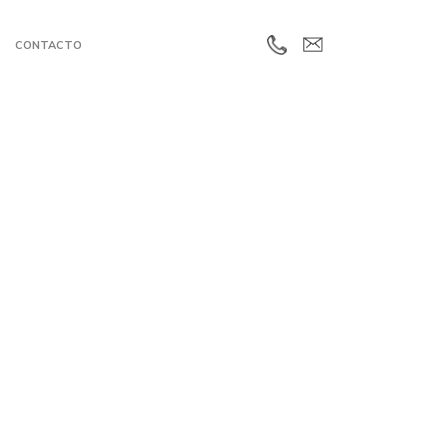
CONTACTO