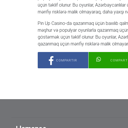
üçün təklif olunur. Bu oyunlar, Azərbaycanlı
mənfiy risklərə malik olmayaraq, daha yaxşı nə
Pin Up Casino-da qazanmaq üçün baxılıb qalmı
məşhur və populyar oyunlarla qazanmaq üçün m
göstərmək üçün təklif olunur. Bu oyunlar, Azə
qazanmaq üçün mənfiy risklərə malik olmayara
COMPARTIR
COMPART