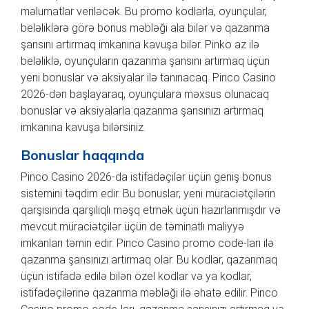
məlumatlar veriləcək. Bu promo kodlarla, oyunçular,
beləliklərə görə bonus məbləği ala bilər və qazanma
şansını artırmaq imkanına kavuşa bilər. Pinko az ilə
beləliklə, oyunçuların qazanma şansını artırmaq üçün
yeni bonuslar və aksiyalar ilə tanınacaq. Pinco Casino
2026-dən başlayaraq, oyunçulara məxsus olunacaq
bonuslar və aksiyalarla qazanma şansınızı artırmaq
imkanına kavuşa bilərsiniz.
Bonuslar haqqında
Pinco Casino 2026-da istifadəçilər üçün geniş bonus
sistemini təqdim edir. Bu bonuslar, yeni müraciətçilərin
qarşısında qarşılıqlı məşq etmək üçün hazırlanmışdır və
mevcut müraciətçilər üçün de təminatlı maliyyə
imkanları təmin edir. Pinco Casino promo code-ları ilə
qazanma şansınızı artırmaq olar. Bu kodlar, qazanmaq
üçün istifadə edilə bilən özel kodlar və ya kodlar,
istifadəçilərinə qazanma məbləği ilə əhatə edilir. Pinco