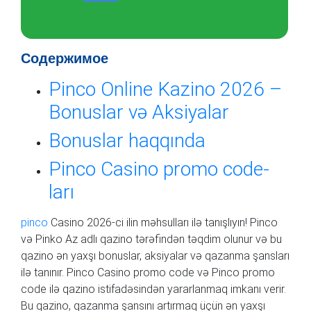
Содержимое
Pinco Online Kazino 2026 –
Bonuslar və Aksiyalar
Bonuslar haqqında
Pinco Casino promo code-
ları
pinco
Casino 2026-ci ilin məhsulları ilə tanışlıyın! Pinco
və Pinko Az adlı qazino tərəfindən təqdim olunur və bu
qazino ən yaxşı bonuslar, aksiyalar və qazanma şansları
ilə tanınır. Pinco Casino promo code və Pinco promo
code ilə qazino istifadəsindən yararlanmaq imkanı verir.
Bu qazino, qazanma şansını artırmaq üçün ən yaxşı