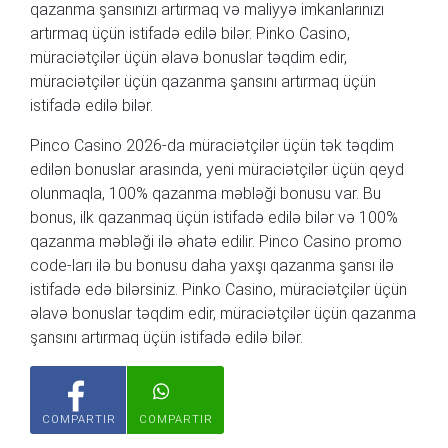
qazanma şansınızı artırmaq və maliyyə imkanlarınızı
artırmaq üçün istifadə edilə bilər. Pinko Casino,
müraciətçilər üçün əlavə bonuslar təqdim edir,
müraciətçilər üçün qazanma şansını artırmaq üçün
istifadə edilə bilər.
Pinco Casino 2026-da müraciətçilər üçün tək təqdim
edilən bonuslar arasında, yeni müraciətçilər üçün qeyd
olunmaqla, 100% qazanma məbləği bonusu var. Bu
bonus, ilk qazanmaq üçün istifadə edilə bilər və 100%
qazanma məbləği ilə əhatə edilir. Pinco Casino promo
code-ları ilə bu bonusu daha yaxşı qazanma şansı ilə
istifadə edə bilərsiniz. Pinko Casino, müraciətçilər üçün
əlavə bonuslar təqdim edir, müraciətçilər üçün qazanma
şansını artırmaq üçün istifadə edilə bilər.
COMPARTIR
COMPARTIR