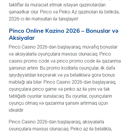
təkliflər ilə müraciət etmək istəyən qazinolardan
qənaətkar olur. Pinco və Pinko Az qazinoları ilə birlikdə,
2026-ci ilin məhsulları ilə tanışlayın!
Pinco Online Kazino 2026 – Bonuslar və
Aksiyalar
Pinco Casino 2026-dən başlayaraq, müvafiq bonuslar
və aksiyalarla oyunçulara məxsus olunacaq. Pinco
casino promo code və pinco promo code ilə qazanma
şansınızı artırın. Bu promo kodlarla oyunçular, ilk dəfə
qeydiyyatdan keçirərək və ya beləliklərə görə bonus
məbləği ala bilər. Pinco Casino 2026-dən başlayaraq,
oyunçulara pinco game və pinko az ilə yeni və tək
təbliğatlı oyunlar sunulacaq. Bu oyunlar, oyunçuların
oyunçu olmaq və qazanma şansını artırmaq üçün
idealdir.
Pinco Casino 2026-dən başlayaraq, aksiyalarla
oyunçulara məxsus olunacaq. Pinko az ilə beləliklə,