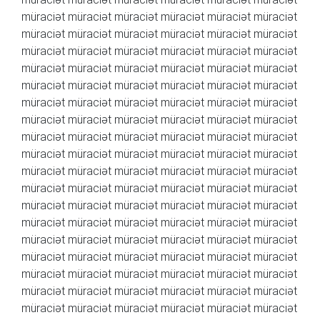
müraciət müraciət müraciət müraciət müraciət müraciət
müraciət müraciət müraciət müraciət müraciət müraciət
müraciət müraciət müraciət müraciət müraciət müraciət
müraciət müraciət müraciət müraciət müraciət müraciət
müraciət müraciət müraciət müraciət müraciət müraciət
müraciət müraciət müraciət müraciət müraciət müraciət
müraciət müraciət müraciət müraciət müraciət müraciət
müraciət müraciət müraciət müraciət müraciət müraciət
müraciət müraciət müraciət müraciət müraciət müraciət
müraciət müraciət müraciət müraciət müraciət müraciət
müraciət müraciət müraciət müraciət müraciət müraciət
müraciət müraciət müraciət müraciət müraciət müraciət
müraciət müraciət müraciət müraciət müraciət müraciət
müraciət müraciət müraciət müraciət müraciət müraciət
müraciət müraciət müraciət müraciət müraciət müraciət
müraciət müraciət müraciət müraciət müraciət müraciət
müraciət müraciət müraciət müraciət müraciət müraciət
müraciət müraciət müraciət müraciət müraciət müraciət