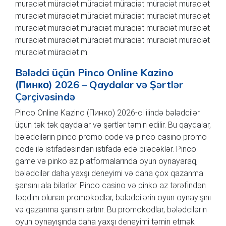
müraciət müraciət müraciət müraciət müraciət müraciət
müraciət müraciət müraciət müraciət müraciət müraciət
müraciət müraciət müraciət müraciət müraciət müraciət
müraciət müraciət müraciət müraciət müraciət müraciət
müraciət müraciət m
Bələdci üçün Pinco Online Kazino
(Пинко) 2026 – Qaydalar və Şərtlər
Çərçivəsində
Pinco Online Kazino (Пинко) 2026-ci ilində bələdcilər
üçün tək tək qaydalar və şərtlər təmin edilir. Bu qaydalar,
bələdcilərin pinco promo code və pinco casino promo
code ilə istifadəsindən istifadə edə biləcəklər. Pinco
game və pinko az platformalarında oyun oynayaraq,
bələdcilər daha yaxşı deneyimi və daha çox qazanma
şansını ala bilərlər. Pinco casino və pinko az tərəfindən
təqdim olunan promokodlar, bələdcilərin oyun oynayışını
və qazanma şansını artırır. Bu promokodlar, bələdcilərin
oyun oynayışında daha yaxşı deneyimi təmin etmək