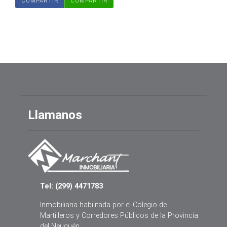
COMPARTIR
COMPARTIR
Llamanos
Tel: (299) 4471783
Inmobiliaria habilitada por el Colegio de
Martilleros y Corredores Públicos de la Provincia
del Neuquén