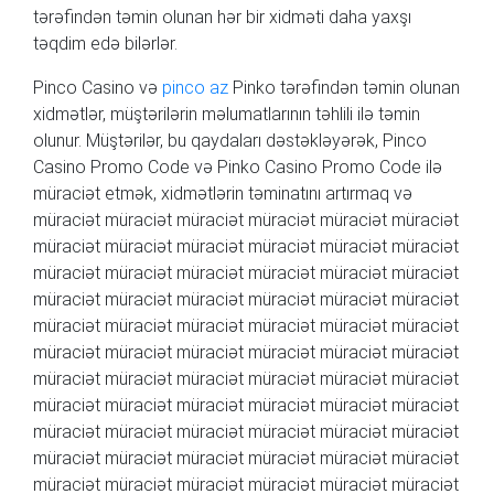
tərəfindən təmin olunan hər bir xidməti daha yaxşı
təqdim edə bilərlər.
Pinco Casino və
pinco az
Pinko tərəfindən təmin olunan
xidmətlər, müştərilərin məlumatlarının təhlili ilə təmin
olunur. Müştərilər, bu qaydaları dəstəkləyərək, Pinco
Casino Promo Code və Pinko Casino Promo Code ilə
müraciət etmək, xidmətlərin təminatını artırmaq və
müraciət müraciət müraciət müraciət müraciət müraciət
müraciət müraciət müraciət müraciət müraciət müraciət
müraciət müraciət müraciət müraciət müraciət müraciət
müraciət müraciət müraciət müraciət müraciət müraciət
müraciət müraciət müraciət müraciət müraciət müraciət
müraciət müraciət müraciət müraciət müraciət müraciət
müraciət müraciət müraciət müraciət müraciət müraciət
müraciət müraciət müraciət müraciət müraciət müraciət
müraciət müraciət müraciət müraciət müraciət müraciət
müraciət müraciət müraciət müraciət müraciət müraciət
müraciət müraciət müraciət müraciət müraciət müraciət