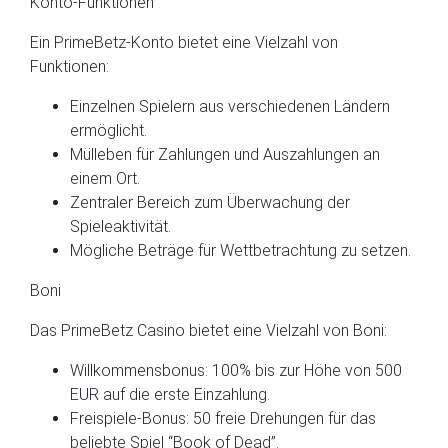
Konto-Funktionen
Ein PrimeBetz-Konto bietet eine Vielzahl von
Funktionen:
Einzelnen Spielern aus verschiedenen Ländern
ermöglicht.
Mülleben für Zahlungen und Auszahlungen an
einem Ort.
Zentraler Bereich zum Überwachung der
Spieleaktivität.
Mögliche Beträge für Wettbetrachtung zu setzen.
Boni
Das PrimeBetz Casino bietet eine Vielzahl von Boni:
Willkommensbonus: 100% bis zur Höhe von 500
EUR auf die erste Einzahlung.
Freispiele-Bonus: 50 freie Drehungen für das
beliebte Spiel “Book of Dead”.