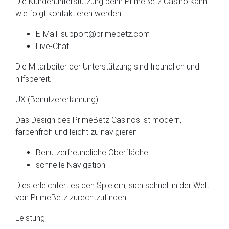
Die Kundenunterstützung beim PrimeBetz Casino kann
wie folgt kontaktieren werden:
E-Mail: support@primebetz.com
Live-Chat
Die Mitarbeiter der Unterstützung sind freundlich und
hilfsbereit.
UX (Benutzererfahrung)
Das Design des PrimeBetz Casinos ist modern,
farbenfroh und leicht zu navigieren:
Benutzerfreundliche Oberfläche
schnelle Navigation
Dies erleichtert es den Spielern, sich schnell in der Welt
von PrimeBetz zurechtzufinden.
Leistung