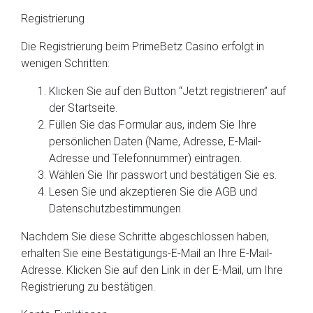
Registrierung
Die Registrierung beim PrimeBetz Casino erfolgt in
wenigen Schritten:
Klicken Sie auf den Button “Jetzt registrieren” auf
der Startseite.
Füllen Sie das Formular aus, indem Sie Ihre
persönlichen Daten (Name, Adresse, E-Mail-
Adresse und Telefonnummer) eintragen.
Wählen Sie Ihr passwort und bestätigen Sie es.
Lesen Sie und akzeptieren Sie die AGB und
Datenschutzbestimmungen.
Nachdem Sie diese Schritte abgeschlossen haben,
erhalten Sie eine Bestätigungs-E-Mail an Ihre E-Mail-
Adresse. Klicken Sie auf den Link in der E-Mail, um Ihre
Registrierung zu bestätigen.