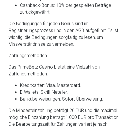
Cashback-Bonus: 10% der gespielten Beträge
zurückgewährt.
Die Bedingungen für jeden Bonus sind im
Registrierungsprozess und in den AGB aufgeführt. Es ist
wichtig, die Bedingungen sorgfältig zu lesen, um
Missverständnisse zu vermeiden.
Zahlungsmethoden
Das PrimeBetz Casino bietet eine Vielzahl von
Zahlungsmethoden:
Kreditkarten: Visa, Mastercard.
E-Wallets: Skrill, Neteller.
Banküberweisungen: Sofort-Überweisung.
Die Mindesteinzahlung beträgt 20 EUR und die maximal
mögliche Einzahlung beträgt 1.000 EUR pro Transaktion.
Die Bearbeitungszeit für Zahlungen variiert je nach