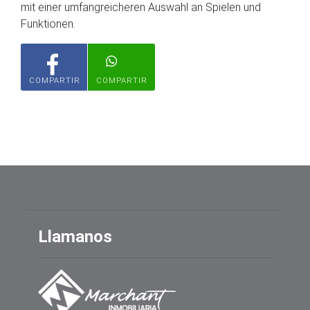
mit einer umfangreicheren Auswahl an Spielen und
Funktionen.
COMPARTIR
COMPARTIR
Llamanos