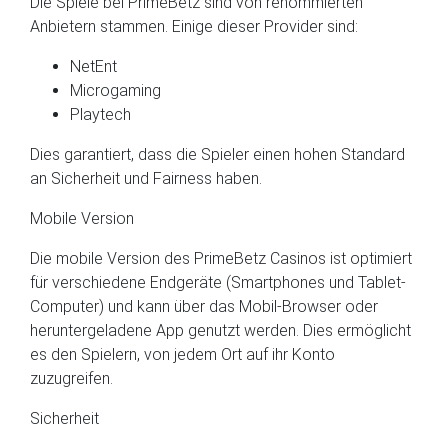
Die Spiele bei PrimeBetz sind von renommierten
Anbietern stammen. Einige dieser Provider sind:
NetEnt
Microgaming
Playtech
Dies garantiert, dass die Spieler einen hohen Standard
an Sicherheit und Fairness haben.
Mobile Version
Die mobile Version des PrimeBetz Casinos ist optimiert
für verschiedene Endgeräte (Smartphones und Tablet-
Computer) und kann über das Mobil-Browser oder
heruntergeladene App genutzt werden. Dies ermöglicht
es den Spielern, von jedem Ort auf ihr Konto
zuzugreifen.
Sicherheit