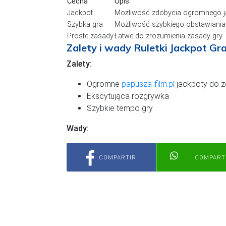
Cecha
Opis
Jackpot
Możliwość zdobycia ogromnego j
Szybka gra
Możliwość szybkiego obstawiania 
Proste zasady
Łatwe do zrozumienia zasady gry
Zalety i wady Ruletki Jackpot Gr
Zalety:
Ogromne
papusza-film.pl
jackpoty do 
Ekscytująca rozgrywka
Szybkie tempo gry
Wady:
COMPARTIR
COMPART