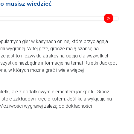
co musisz wiedzieć
opularnych gier w kasynach online, które przyciągają
i wygranej. W tej grze, gracze mają szansę na
 ​​jest to niezwykle atrakcyjna opcja dla wszystkich
wszystkie niezbędne informacje
na temat Ruletki Jackpot
yna, w których można grać i wiele więcej.
ruletki, ale z dodatkowym elementem jackpotu. Gracz
tole zakładów i kręcić kołem. Jeśli kula wyląduje na
Możliwości wygranej zależą od dokładności