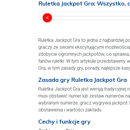
Ruletka Jackpot Gra: Wszystko, 
Ruletka Jackpot Gra to jedna z najbardziej p
graczy ze swoimi ekscytującymi możliwościam
zdobycie ogromnych jackpotów, co sprawia, że
fanów ruletki. W tym artykule przedstawimy 
Gra, w tym zasady gry, porady, najlepsze kas
Zasada gry Ruletka Jackpot Gra
Ruletka Jackpot Gra jest wersją tradycyjnej 
musi obstawić numer lub zestaw numerów na s
wybranym numerze, gracz wygrywa jackpot. 
obstawienia i wartości zakładu.
Cechy i funkcje gry