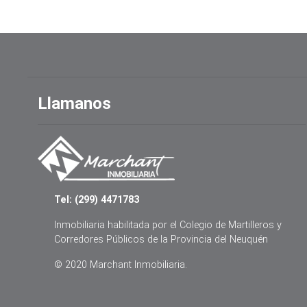
Llamanos
Tel: (299) 4471783
Inmobiliaria habilitada por el Colegio de Martilleros y
Corredores Públicos de la Provincia del Neuquén
© 2020 Marchant Inmobiliaria.