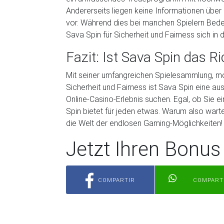
Andererseits liegen keine Informationen über d
vor. Während dies bei manchen Spielern Bed
Sava Spin für Sicherheit und Fairness sich in
Fazit: Ist Sava Spin das Ri
Mit seiner umfangreichen Spielesammlung, mo
Sicherheit und Fairness ist Sava Spin eine au
Online-Casino-Erlebnis suchen. Egal, ob Sie e
Spin bietet für jeden etwas. Warum also wart
die Welt der endlosen Gaming-Möglichkeiten!
Jetzt Ihren Bonus
COMPARTIR
COMPART