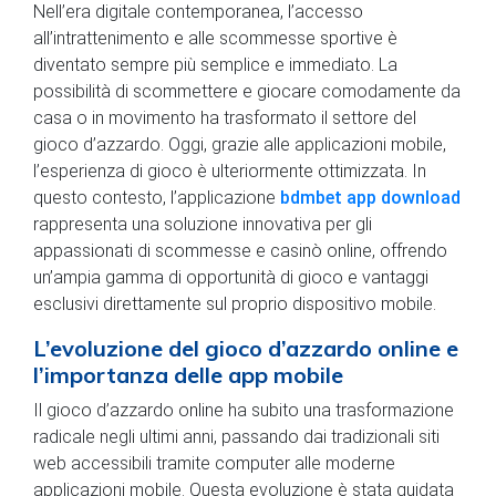
Nell’era digitale contemporanea, l’accesso
all’intrattenimento e alle scommesse sportive è
diventato sempre più semplice e immediato. La
possibilità di scommettere e giocare comodamente da
casa o in movimento ha trasformato il settore del
gioco d’azzardo. Oggi, grazie alle applicazioni mobile,
l’esperienza di gioco è ulteriormente ottimizzata. In
questo contesto, l’applicazione
bdmbet app download
rappresenta una soluzione innovativa per gli
appassionati di scommesse e casinò online, offrendo
un’ampia gamma di opportunità di gioco e vantaggi
esclusivi direttamente sul proprio dispositivo mobile.
L’evoluzione del gioco d’azzardo online e
l’importanza delle app mobile
Il gioco d’azzardo online ha subito una trasformazione
radicale negli ultimi anni, passando dai tradizionali siti
web accessibili tramite computer alle moderne
applicazioni mobile. Questa evoluzione è stata guidata