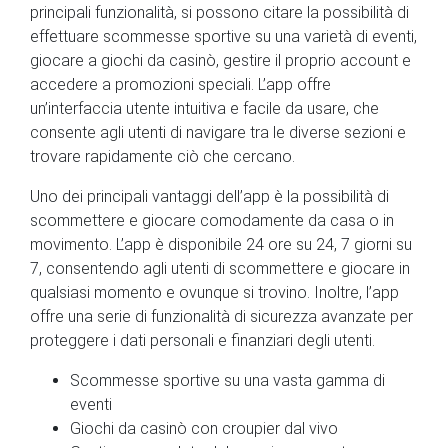
principali funzionalità, si possono citare la possibilità di
effettuare scommesse sportive su una varietà di eventi,
giocare a giochi da casinò, gestire il proprio account e
accedere a promozioni speciali. L’app offre
un’interfaccia utente intuitiva e facile da usare, che
consente agli utenti di navigare tra le diverse sezioni e
trovare rapidamente ciò che cercano.
Uno dei principali vantaggi dell’app è la possibilità di
scommettere e giocare comodamente da casa o in
movimento. L’app è disponibile 24 ore su 24, 7 giorni su
7, consentendo agli utenti di scommettere e giocare in
qualsiasi momento e ovunque si trovino. Inoltre, l’app
offre una serie di funzionalità di sicurezza avanzate per
proteggere i dati personali e finanziari degli utenti.
Scommesse sportive su una vasta gamma di
eventi
Giochi da casinò con croupier dal vivo