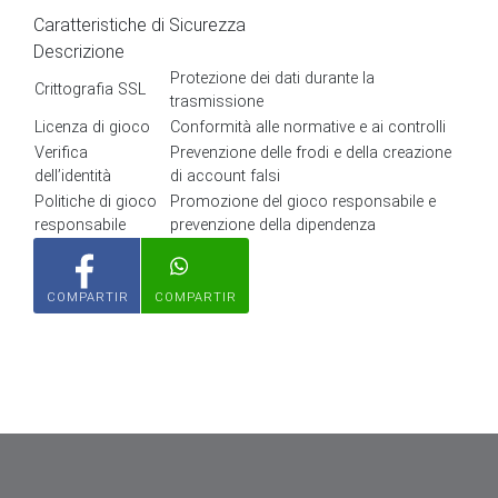
Caratteristiche di Sicurezza
Descrizione
Protezione dei dati durante la
Crittografia SSL
trasmissione
Licenza di gioco
Conformità alle normative e ai controlli
Verifica
Prevenzione delle frodi e della creazione
dell’identità
di account falsi
Politiche di gioco
Promozione del gioco responsabile e
responsabile
prevenzione della dipendenza
COMPARTIR
COMPARTIR