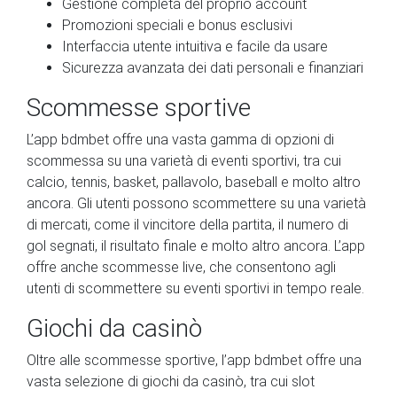
Gestione completa del proprio account
Promozioni speciali e bonus esclusivi
Interfaccia utente intuitiva e facile da usare
Sicurezza avanzata dei dati personali e finanziari
Scommesse sportive
L’app bdmbet offre una vasta gamma di opzioni di
scommessa su una varietà di eventi sportivi, tra cui
calcio, tennis, basket, pallavolo, baseball e molto altro
ancora. Gli utenti possono scommettere su una varietà
di mercati, come il vincitore della partita, il numero di
gol segnati, il risultato finale e molto altro ancora. L’app
offre anche scommesse live, che consentono agli
utenti di scommettere su eventi sportivi in tempo reale.
Giochi da casinò
Oltre alle scommesse sportive, l’app bdmbet offre una
vasta selezione di giochi da casinò, tra cui slot