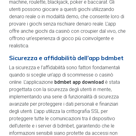
machine, roulette, blackjack, poker e baccarat. Gli
utenti possono giocare a questi giochi utilizzando
denaro reale o in modalità demo, che consente loro di
provare i giochi senza rischiare denaro reale. L’app
offre anche giochi da casinò con croupier dal vivo, che
offrono un’esperienza di gioco più coinvolgente e
realistica.
Sicurezza e affidabilità dell’app bdmbet
La sicurezza e l’affidabilità sono fattori fondamentali
quando si sceglie un’app di scommesse o casinò
online. L’applicazione
bdmbet app download
è stata
progettata con la sicurezza degli utenti in mente,
implementando una serie di funzionalità di sicurezza
avanzate per proteggere i dati personali e finanziari
degli utenti. L’app utilizza la crittografia SSL per
proteggere tutte le comunicazioni tra il dispositivo
dell’utente e i server di bdmbet, garantendo che le
informazioni sensibili siano protette da accessi non