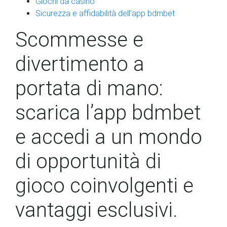
Giochi da casinò
Sicurezza e affidabilità dell’app bdmbet
Scommesse e
divertimento a
portata di mano:
scarica l’app bdmbet
e accedi a un mondo
di opportunità di
gioco coinvolgenti e
vantaggi esclusivi.