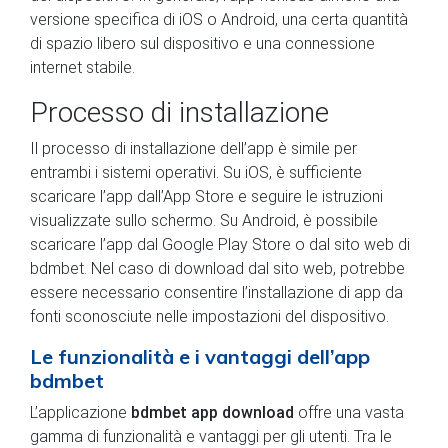
versione specifica di iOS o Android, una certa quantità
di spazio libero sul dispositivo e una connessione
internet stabile.
Processo di installazione
Il processo di installazione dell’app è simile per
entrambi i sistemi operativi. Su iOS, è sufficiente
scaricare l’app dall’App Store e seguire le istruzioni
visualizzate sullo schermo. Su Android, è possibile
scaricare l’app dal Google Play Store o dal sito web di
bdmbet. Nel caso di download dal sito web, potrebbe
essere necessario consentire l’installazione di app da
fonti sconosciute nelle impostazioni del dispositivo.
Le funzionalità e i vantaggi dell’app
bdmbet
L’applicazione
bdmbet app download
offre una vasta
gamma di funzionalità e vantaggi per gli utenti. Tra le