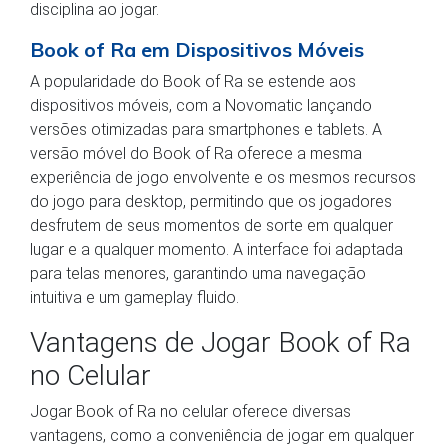
disciplina ao jogar.
Book of Ra em Dispositivos Móveis
A popularidade do Book of Ra se estende aos
dispositivos móveis, com a Novomatic lançando
versões otimizadas para smartphones e tablets. A
versão móvel do Book of Ra oferece a mesma
experiência de jogo envolvente e os mesmos recursos
do jogo para desktop, permitindo que os jogadores
desfrutem de seus momentos de sorte em qualquer
lugar e a qualquer momento. A interface foi adaptada
para telas menores, garantindo uma navegação
intuitiva e um gameplay fluido.
Vantagens de Jogar Book of Ra
no Celular
Jogar Book of Ra no celular oferece diversas
vantagens, como a conveniência de jogar em qualquer