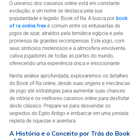
O universo dos cassinos online está em constante
evolução, e um nome se destaca pela sua
popularidade e legado: Book of Ra. A busca por
book
of ra online free
é comum entre os entusiastas de
jogos de azar, atraídos pela temática egípcia e pela
promessa de grandes recompensas. Este jogo, com
seus símbolos misteriosos e a atmosfera envolvente,
cativa jogadores de todas as partes do mundo,
oferecendo uma experiência única e emocionante.
Nesta análise aprofundada, exploraremos os detalhes
do Book of Ra online, desde suas origens e mecânicas
de jogo até estratégias para aumentar suas chances
de vitória e os melhores cassinos online para desfrutar
deste clássico. Prepare-se para desvendar os
segredos do Egito Antigo e embarcar em uma jornada
repleta de riquezas e aventura.
A História e o Conceito por Trás do Book