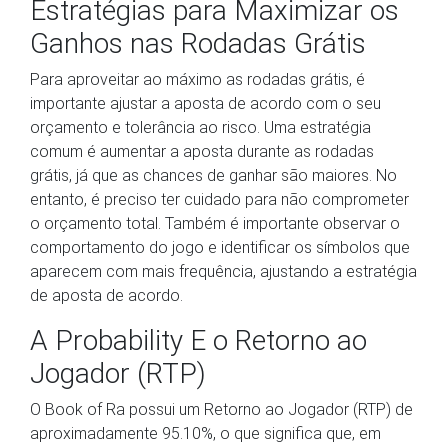
Estratégias para Maximizar os
Ganhos nas Rodadas Grátis
Para aproveitar ao máximo as rodadas grátis, é
importante ajustar a aposta de acordo com o seu
orçamento e tolerância ao risco. Uma estratégia
comum é aumentar a aposta durante as rodadas
grátis, já que as chances de ganhar são maiores. No
entanto, é preciso ter cuidado para não comprometer
o orçamento total. Também é importante observar o
comportamento do jogo e identificar os símbolos que
aparecem com mais frequência, ajustando a estratégia
de aposta de acordo.
A Probability E o Retorno ao
Jogador (RTP)
O Book of Ra possui um Retorno ao Jogador (RTP) de
aproximadamente 95.10%, o que significa que, em