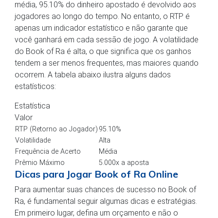
média, 95.10% do dinheiro apostado é devolvido aos
jogadores ao longo do tempo. No entanto, o RTP é
apenas um indicador estatístico e não garante que
você ganhará em cada sessão de jogo. A volatilidade
do Book of Ra é alta, o que significa que os ganhos
tendem a ser menos frequentes, mas maiores quando
ocorrem. A tabela abaixo ilustra alguns dados
estatísticos:
Estatística
Valor
RTP (Retorno ao Jogador)
95.10%
Volatilidade
Alta
Frequência de Acerto
Média
Prêmio Máximo
5.000x a aposta
Dicas para Jogar Book of Ra Online
Para aumentar suas chances de sucesso no Book of
Ra, é fundamental seguir algumas dicas e estratégias.
Em primeiro lugar, defina um orçamento e não o