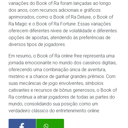
variações do Book of Ra foram lançadas ao longo
dos anos, com recursos adicionais e gráficos
aprimorados, como o Book of Ra Deluxe, o Book of
Ra Magic e o Book of Ra Fortune. Essas variações
oferecem diferentes níveis de volatilidade e diferentes
opções de apostas, atendendo às preferências de
diversos tipos de jogadores.
Em resumo, o Book of Ra online free representa uma
jornada emocionante no mundo dos cassinos digitais,
oferecendo uma combinação única de aventura,
mistério e a chance de ganhar grandes prêmios. Com
suas mecânicas de jogo envolventes, símbolos
cativantes e recursos de bônus generosos, o Book of
Ra continua a atrair jogadores de todas as partes do
mundo, consolidando sua posição como um
verdadeiro clássico do entretenimento online.