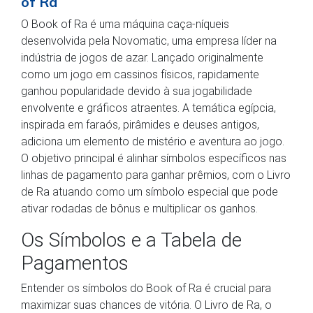
of Ra
O Book of Ra é uma máquina caça-níqueis
desenvolvida pela Novomatic, uma empresa líder na
indústria de jogos de azar. Lançado originalmente
como um jogo em cassinos físicos, rapidamente
ganhou popularidade devido à sua jogabilidade
envolvente e gráficos atraentes. A temática egípcia,
inspirada em faraós, pirâmides e deuses antigos,
adiciona um elemento de mistério e aventura ao jogo.
O objetivo principal é alinhar símbolos específicos nas
linhas de pagamento para ganhar prêmios, com o Livro
de Ra atuando como um símbolo especial que pode
ativar rodadas de bônus e multiplicar os ganhos.
Os Símbolos e a Tabela de
Pagamentos
Entender os símbolos do Book of Ra é crucial para
maximizar suas chances de vitória. O Livro de Ra, o