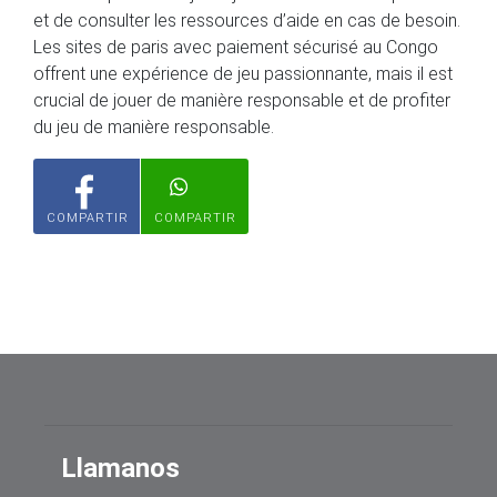
et de consulter les ressources d’aide en cas de besoin.
Les sites de paris avec paiement sécurisé au Congo
offrent une expérience de jeu passionnante, mais il est
crucial de jouer de manière responsable et de profiter
du jeu de manière responsable.
COMPARTIR
COMPARTIR
Llamanos