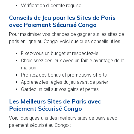
Vérification d’identité requise
Conseils de Jeu pour les Sites de Paris
avec Paiement Sécurisé Congo
Pour maximiser vos chances de gagner sur les sites de
paris en ligne au Congo, voici quelques conseils utiles :
Fixez-vous un budget et respectez-le
Choisissez des jeux avec un faible avantage de la
maison
Profitez des bonus et promotions offerts
Apprenez les règles du jeu avant de parier
Gardez un œil sur vos gains et pertes
Les Meilleurs Sites de Paris avec
Paiement Sécurisé Congo
Voici quelques-uns des meilleurs sites de paris avec
paiement sécurisé au Congo :