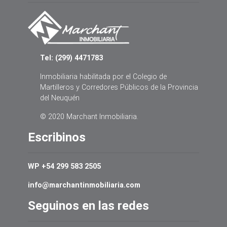
Tel: (299) 4471783
Inmobiliaria habilitada por el Colegio de
Martilleros y Corredores Públicos de la Provincia
del Neuquén
© 2020 Marchant Inmobiliaria.
Escribinos
WP +54 299 583 2505
info@marchantinmobiliaria.com
Seguinos en las redes