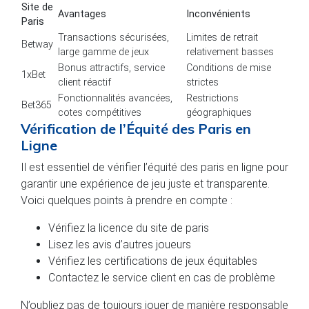
Site de
Avantages
Inconvénients
Paris
Transactions sécurisées,
Limites de retrait
Betway
large gamme de jeux
relativement basses
Bonus attractifs, service
Conditions de mise
1xBet
client réactif
strictes
Fonctionnalités avancées,
Restrictions
Bet365
cotes compétitives
géographiques
Vérification de l’Équité des Paris en
Ligne
Il est essentiel de vérifier l’équité des paris en ligne pour
garantir une expérience de jeu juste et transparente.
Voici quelques points à prendre en compte :
Vérifiez la licence du site de paris
Lisez les avis d’autres joueurs
Vérifiez les certifications de jeux équitables
Contactez le service client en cas de problème
N’oubliez pas de toujours jouer de manière responsable