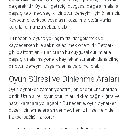
da gereklidir. Oyunun getirdiği duygusal dalgalanmalarla
başa çıkabilmek, sağlıklı bir oyun deneyimi için önemlidir.
Kaybetme korkusu veya aşırı kazanma isteği, yanlış
kararlar almanıza sebep olabilir.
Bu nedenle, oyuna yaklaşımınızı dengelemek ve
kaybederken bile sakin kalabilmek önemlidir. Betpark
gibi platformlar, kullanıcıların bu duygusal durumlarla
başa çıkmalarına yönelik kaynaklar sunarak, daha bilinçli
bir oyun deneyimi yaşamalarına yardımcı olabilir.
Oyun Süresi ve Dinlenme Araları
Oyun oynarken zaman yönetimi, en önemli unsurlardan
biridir. Uzun süreli oyun oturumları, dikkat dağınıklığına ve
hatalı kararlara yol açabilir. Bu nedenle, oyun oynarken
düzenli dinlenme araları vermek, hem zihinsel hem de
fiziksel sağlığınızı korur.
Dinlenme araları, oyun sırasında tazelenmenize ve