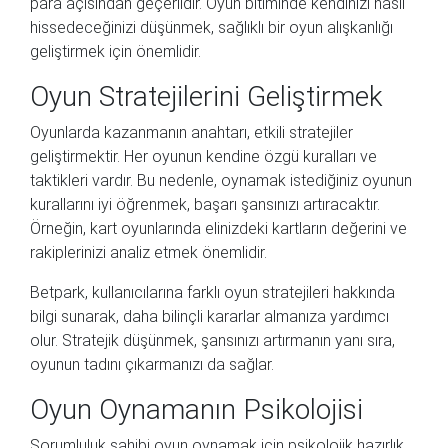
para açısından geçerlidir. Oyun bitiminde kendinizi nasıl
hissedeceğinizi düşünmek, sağlıklı bir oyun alışkanlığı
geliştirmek için önemlidir.
Oyun Stratejilerini Geliştirmek
Oyunlarda kazanmanın anahtarı, etkili stratejiler
geliştirmektir. Her oyunun kendine özgü kuralları ve
taktikleri vardır. Bu nedenle, oynamak istediğiniz oyunun
kurallarını iyi öğrenmek, başarı şansınızı artıracaktır.
Örneğin, kart oyunlarında elinizdeki kartların değerini ve
rakiplerinizi analiz etmek önemlidir.
Betpark, kullanıcılarına farklı oyun stratejileri hakkında
bilgi sunarak, daha bilinçli kararlar almanıza yardımcı
olur. Stratejik düşünmek, şansınızı artırmanın yanı sıra,
oyunun tadını çıkarmanızı da sağlar.
Oyun Oynamanın Psikolojisi
Sorumluluk sahibi oyun oynamak için psikolojik hazırlık