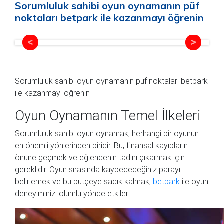
Sorumluluk sahibi oyun oynamanın püf
noktaları betpark ile kazanmayı öğrenin
Sorumluluk sahibi oyun oynamanın püf noktaları betpark
ile kazanmayı öğrenin
Oyun Oynamanın Temel İlkeleri
Sorumluluk sahibi oyun oynamak, herhangi bir oyunun
en önemli yönlerinden biridir. Bu, finansal kayıpların
önüne geçmek ve eğlencenin tadını çıkarmak için
gereklidir. Oyun sırasında kaybedeceğiniz parayı
belirlemek ve bu bütçeye sadık kalmak,
betpark
ile oyun
deneyiminizi olumlu yönde etkiler.