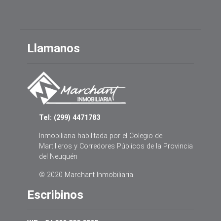
Llamanos
Tel: (299) 4471783
Inmobiliaria habilitada por el Colegio de
Martilleros y Corredores Públicos de la Provincia
del Neuquén
© 2020 Marchant Inmobiliaria.
Escribinos