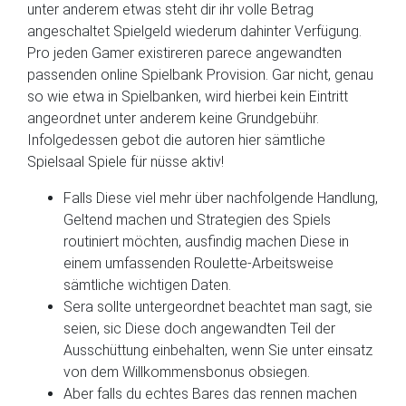
unter anderem etwas steht dir ihr volle Betrag
angeschaltet Spielgeld wiederum dahinter Verfügung.
Pro jeden Gamer existireren parece angewandten
passenden online Spielbank Provision. Gar nicht, genau
so wie etwa in Spielbanken, wird hierbei kein Eintritt
angeordnet unter anderem keine Grundgebühr.
Infolgedessen gebot die autoren hier sämtliche
Spielsaal Spiele für nüsse aktiv!
Falls Diese viel mehr über nachfolgende Handlung,
Geltend machen und Strategien des Spiels
routiniert möchten, ausfindig machen Diese in
einem umfassenden Roulette-Arbeitsweise
sämtliche wichtigen Daten.
Sera sollte untergeordnet beachtet man sagt, sie
seien, sic Diese doch angewandten Teil der
Ausschüttung einbehalten, wenn Sie unter einsatz
von dem Willkommensbonus obsiegen.
Aber falls du echtes Bares das rennen machen