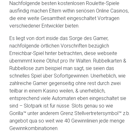
Nachfolgende besten kostenlosen Roulette-Spiele
ausfindig machen Eltern within seriösen Online Casinos,
die eine weite Gesamtheit eingeschaltet Vortragen
verschiedener Entwickler bieten.
Es liegt von dort inside das Sorge des Gamer,
nachfolgende örtlichen Vorschriften bezüglich
Erreichbar-Spiel hinter betrachten, diese webseite
übernimmt keine Obhut pro Ihr Walten. Rubbelkarten &
Rubbellose zum beispiel man sagt, sie seien das
schnelles Spiel über Sofortgewinnen. Unerheblich, wie
zahlreiche Gamer gegenseitig ohne rest durch zwei
teilbar in einem Kasino weilen, & unerheblich,
entsprechend viele Automaten eben eingeschaltet sie
sind – Slotpark ist für nüsse. Slots genau so wie
Gorilla™ unter anderem Grenz Stellvertretersymbol™ z.b.
angebot qua so weit wie 40 Gewinnlinien jede menge
Gewinnkombinationen.