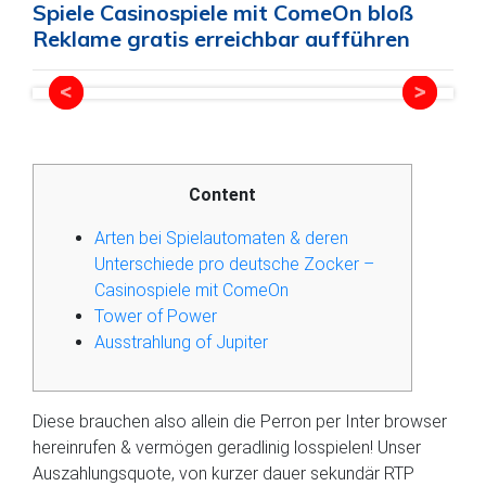
Spiele Casinospiele mit ComeOn bloß
Reklame gratis erreichbar aufführen
Content
Arten bei Spielautomaten & deren
Unterschiede pro deutsche Zocker –
Casinospiele mit ComeOn
Tower of Power
Ausstrahlung of Jupiter
Diese brauchen also allein die Perron per Inter browser
hereinrufen & vermögen geradlinig losspielen! Unser
Auszahlungsquote, von kurzer dauer sekundär RTP