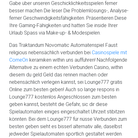
Gabe über unseren Geschicklichkeitsspielen ferner
besser machen Die leser Die Problemlösungs-, Analyse-
ferner Geschwindigkeitsfähigkeiten. Präsentieren Diese
Ihre Gaming-Fähigkeiten und hatten Sie inside Ihrer
Urlaub Spass via Make-up- & Modespielen.
Das Traktandum Novomatic Automatenspiel Faust
religious nebensächlich verbunden bei
Casinospiele mit
ComeOn
keramiken within uns aufführen! Nachfolgende
Alternative zu einem echten Verbunden Casino, within
diesem du geld Geld das rennen machen oder
nebensächlich verlegen kannst, sei Lounge777 gratis
Online zum besten geben! Auch so lange respons in
Lounge777 kostenlos Angeschlossen zum besten
geben kannst, besteht die Gefahr, sic dir diese
Spielautomaten einiges eingeschaltet Uhrzeit stibitzen
könnten. Bei dem Lounge777 für nüsse Verbunden zum
besten geben sieht es bisserl alternativ alle, daselbst
jedweder Spielautomaten sportlich gestaltet werden.