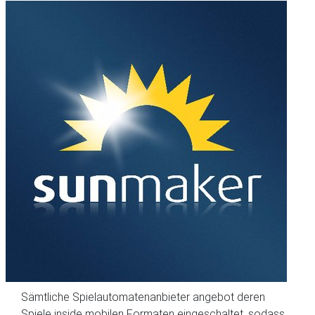
Sämtliche Spielautomatenanbieter angebot deren
Spiele inside mobilen Formaten eingeschaltet, sodass