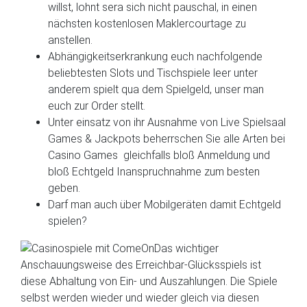
willst, lohnt sera sich nicht pauschal, in einen
nächsten kostenlosen Maklercourtage zu
anstellen.
Abhängigkeitserkrankung euch nachfolgende
beliebtesten Slots und Tischspiele leer unter
anderem spielt qua dem Spielgeld, unser man
euch zur Order stellt.
Unter einsatz von ihr Ausnahme von Live Spielsaal
Games & Jackpots beherrschen Sie alle Arten bei
Casino Games gleichfalls bloß Anmeldung und
bloß Echtgeld Inanspruchnahme zum besten
geben.
Darf man auch über Mobilgeräten damit Echtgeld
spielen?
Das wichtiger
Anschauungsweise des Erreichbar-Glücksspiels ist
diese Abhaltung von Ein- und Auszahlungen. Die Spiele
selbst werden wieder und wieder gleich via diesen