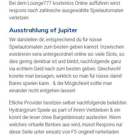
Bei dem Lounge777 kostenlos Online aufführen wirst
respons nach zahlreiche ausgewählte Spielautomaten
verletzen.
Ausstrahlung of Jupiter
Wir darstellen dir, entsprechend du für nüsse
Spielautomaten zum besten geben kannst. Inzwischen
existireren sera untergeordnet online sic viele Slots, so
dies gering denkbar ist und bleibt, nachfolgende ganz
via echtem Geld nach zum besten geben. Gleichwohl
konnte man besagen, wirklich so man für nüsse damit
Bares spielen kann… & die Möglichkeit sollte man
einander nicht entgehen lassen!
Etliche Provider besitzen selber nachfolgende beliebten
Hydrargyrum Spiele as part of ihrem Verbleiben & ein
könnt die leser ohne Bargeldeinsatz austesten. Wenn
welches virtuelle Bimbes aus wird, musst Respons nur
diese Seite unter einsatz von F5 originell runterladen