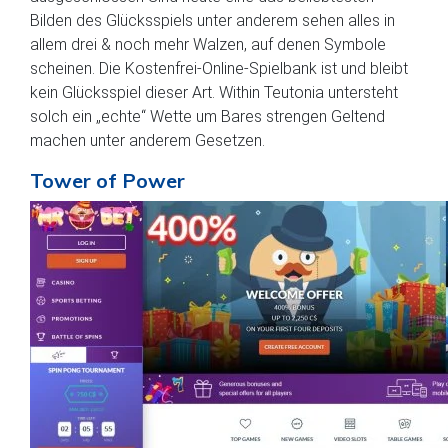
Bilden des Glücksspiels unter anderem sehen alles in
allem drei & noch mehr Walzen, auf denen Symbole
scheinen. Die Kostenfrei-Online-Spielbank ist und bleibt
kein Glücksspiel dieser Art. Within Teutonia untersteht
solch ein „echte“ Wette um Bares strengen Geltend
machen unter anderem Gesetzen.
Tower of Power