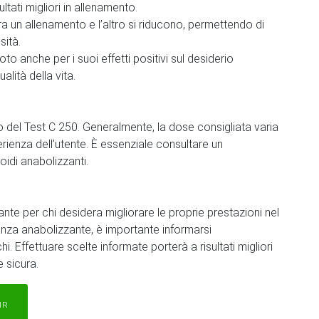
ltati migliori in allenamento.
ra un allenamento e l’altro si riducono, permettendo di
sità.
oto anche per i suoi effetti positivi sul desiderio
lità della vita.
o del Test C 250. Generalmente, la dose consigliata varia
rienza dell’utente. È essenziale consultare un
roidi anabolizzanti.
nte per chi desidera migliorare le proprie prestazioni nel
anza anabolizzante, è importante informarsi
. Effettuare scelte informate porterà a risultati migliori
e sicura.
IR