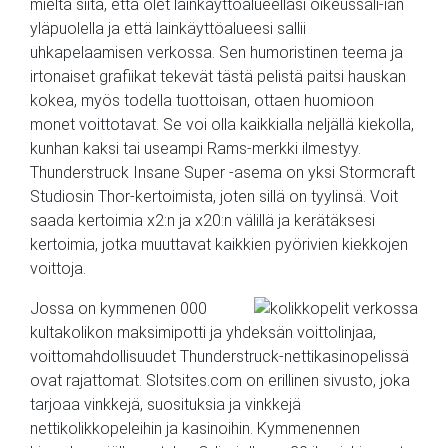
mieltä siitä, että olet lainkäyttöalueellasi oikeussali-iän
yläpuolella ja että lainkäyttöalueesi sallii
uhkapelaamisen verkossa. Sen humoristinen teema ja
irtonaiset grafiikat tekevät tästä pelistä paitsi hauskan
kokea, myös todella tuottoisan, ottaen huomioon
monet voittotavat. Se voi olla kaikkialla neljällä kiekolla,
kunhan kaksi tai useampi Rams-merkki ilmestyy.
Thunderstruck Insane Super -asema on yksi Stormcraft
Studiosin Thor-kertoimista, joten sillä on tyylinsä. Voit
saada kertoimia x2:n ja x20:n välillä ja kerätäksesi
kertoimia, jotka muuttavat kaikkien pyörivien kiekkojen
voittoja.
Jossa on kymmenen 000
kultakolikon maksimipotti ja yhdeksän voittolinjaa,
voittomahdollisuudet Thunderstruck-nettikasinopelissä
ovat rajattomat. Slotsites.com on erillinen sivusto, joka
tarjoaa vinkkejä, suosituksia ja vinkkejä
nettikolikkopeleihin ja kasinoihin. Kymmenennen