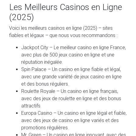
Les Meilleurs Casinos en Ligne
(2025)
Voici les meilleurs casinos en ligne (2025) – sites
fiables et légaux – que nous vous recommandons :
Jackpot City – Le meilleur casino en ligne France,
avec plus de 500 jeux casino en ligne et une
réputation inégalée.
Spin Palace – Un casino en ligne fiable et légal,
avec une grande variété de jeux casino en ligne
et des bonus réguliers.
Roulette Royale – Un casino en ligne français,
avec des jeux de roulette en ligne et des bonus
attractifs.
Europa Casino – Un casino en ligne légal et fiable,
avec des jeux de casino en ligne variés et des
promotions régulières.
Mr. Green – Un casino en ligne innovant, avec des