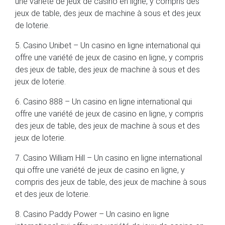
une variété de jeux de casino en ligne, y compris des
jeux de table, des jeux de machine à sous et des jeux
de loterie.
5. Casino Unibet – Un casino en ligne international qui
offre une variété de jeux de casino en ligne, y compris
des jeux de table, des jeux de machine à sous et des
jeux de loterie.
6. Casino 888 – Un casino en ligne international qui
offre une variété de jeux de casino en ligne, y compris
des jeux de table, des jeux de machine à sous et des
jeux de loterie.
7. Casino William Hill – Un casino en ligne international
qui offre une variété de jeux de casino en ligne, y
compris des jeux de table, des jeux de machine à sous
et des jeux de loterie.
8. Casino Paddy Power – Un casino en ligne