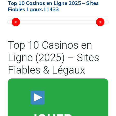
Top 10 Casinos en Ligne 2025 – Sites
Fiables Lgaux.11433
Top 10 Casinos en
Ligne (2025) – Sites
Fiables & Légaux