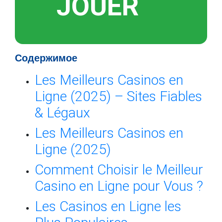
JOUER
Содержимое
Les Meilleurs Casinos en
Ligne (2025) – Sites Fiables
& Légaux
Les Meilleurs Casinos en
Ligne (2025)
Comment Choisir le Meilleur
Casino en Ligne pour Vous ?
Les Casinos en Ligne les