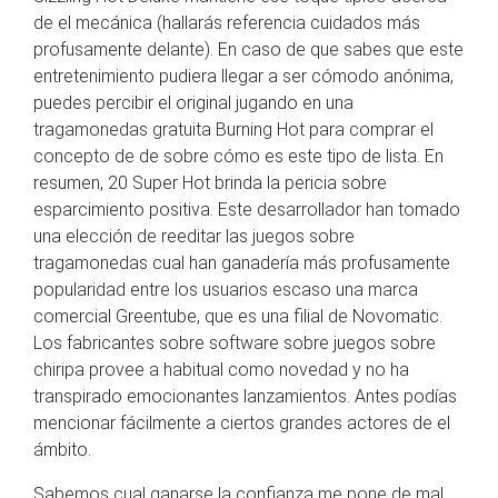
de el mecánica (hallarás referencia cuidados más
profusamente delante). En caso de que sabes que este
entretenimiento pudiera llegar a ser cómodo anónima,
puedes percibir el original jugando en una
tragamonedas gratuita Burning Hot para comprar el
concepto de de sobre cómo es este tipo de lista. En
resumen, 20 Super Hot brinda la pericia sobre
esparcimiento positiva. Este desarrollador han tomado
una elección de reeditar las juegos sobre
tragamonedas cual han ganadería más profusamente
popularidad entre los usuarios escaso una marca
comercial Greentube, que es una filial de Novomatic.
Los fabricantes sobre software sobre juegos sobre
chiripa provee a habitual como novedad y no ha
transpirado emocionantes lanzamientos. Antes podías
mencionar fácilmente a ciertos grandes actores de el
ámbito.
Sabemos cual ganarse la confianza me pone de mal