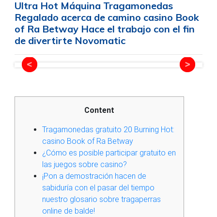
Ultra Hot Máquina Tragamonedas
Regalado acerca de camino casino Book
of Ra Betway Hace el trabajo con el fin
de divertirte Novomatic
Content
Tragamonedas gratuito 20 Burning Hot:
casino Book of Ra Betway
¿Cómo es posible participar gratuito en
las juegos sobre casino?
¡Pon a demostración hacen de
sabiduría con el pasar del tiempo
nuestro glosario sobre tragaperras
online de balde!