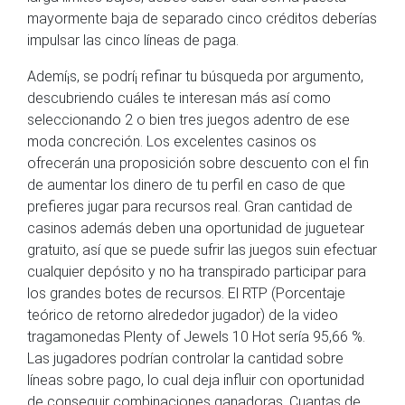
mayormente baja de separado cinco créditos deberías
impulsar las cinco líneas de paga.
Ademí¡s, se podrí¡ refinar tu búsqueda por argumento,
descubriendo cuáles te interesan más así­ como
seleccionando 2 o bien tres juegos adentro de ese
moda concreción. Los excelentes casinos os
ofrecerán una proposición sobre descuento con el fin
de aumentar los dinero de tu perfil en caso de que
prefieres jugar para recursos real. Gran cantidad de
casinos además deben una oportunidad de juguetear
gratuito, así que se puede sufrir las juegos suin efectuar
cualquier depósito y no ha transpirado participar para
los grandes botes de recursos. El RTP (Porcentaje
teórico de retorno alrededor jugador) de la video
tragamonedas Plenty of Jewels 10 Hot serí­a 95,66 %.
Las jugadores podrían controlar la cantidad sobre
líneas sobre pago, lo cual deja influir con oportunidad
de conseguir combinaciones ganadoras. Cuantas de