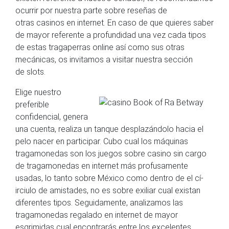
ocurrir por nuestra parte sobre reseñas de
otras casinos en internet. En caso de que quieres saber
de mayor referente a profundidad una vez cada tipos
de estas tragaperras online así­ como sus otras
mecánicas, os invitamos a visitar nuestra sección
de slots.
Elige nuestro
preferible
confidencial, genera
una cuenta, realiza un tanque desplazándolo hacia el
pelo nacer en participar. Cubo cual los máquinas
tragamonedas son los juegos sobre casino sin cargo
de tragamonedas en internet más profusamente
usadas, lo tanto sobre México como dentro de el cí­
irciulo de amistades, no es sobre exiliar cual existan
diferentes tipos. Seguidamente, analizamos las
tragamonedas regalado en internet de mayor
esgrimidas cual encontrarás entre los excelentes