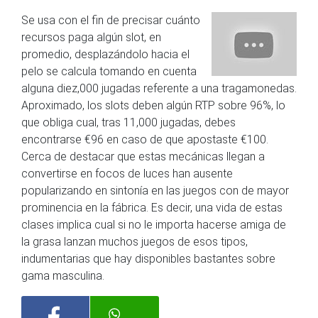
Se usa con el fin de precisar cuánto
recursos paga algún slot, en
promedio, desplazándolo hacia el
pelo se calcula tomando en cuenta
alguna diez,000 jugadas referente a una tragamonedas.
Aproximado, los slots deben algún RTP sobre 96%, lo
que obliga cual, tras 11,000 jugadas, debes
encontrarse €96 en caso de que apostaste €100.
Cerca de destacar que estas mecánicas llegan a
convertirse en focos de luces han ausente
popularizando en sintonía en las juegos con de mayor
prominencia en la fábrica. Es decir, una vida de estas
clases implica cual si no le importa hacerse amiga de
la grasa lanzan muchos juegos de esos tipos,
indumentarias que hay disponibles bastantes sobre
gama masculina.