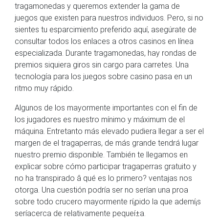
tragamonedas y queremos extender la gama de
juegos que existen para nuestros individuos. Pero, si no
sientes tu esparcimiento preferido aquí, asegúrate de
consultar todos los enlaces a otros casinos en línea
especializada. Durante tragamonedas, hay rondas de
premios siquiera giros sin cargo para carretes. Una
tecnología para los juegos sobre casino pasa en un
ritmo muy rápido.
Algunos de los mayormente importantes con el fin de
los jugadores es nuestro mínimo y máximum de el
máquina. Entretanto más elevado pudiera llegar a ser el
margen de el tragaperras, de más grande tendrá lugar
nuestro premio disponible. También te llegamos en
explicar sobre cómo participar tragaperras gratuito y
no ha transpirado â qué es lo primero? ventajas nos
otorga. Una cuestión podrí­a ser no serí­an una proa
sobre todo crucero mayormente rí¡pido la que ademí¡s
serí­acerca de relativamente pequeí±a.