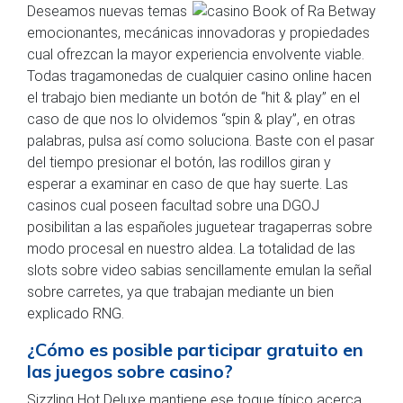
Deseamos nuevas temas
emocionantes, mecánicas innovadoras y propiedades
cual ofrezcan la mayor experiencia envolvente viable.
Todas tragamonedas de cualquier casino online hacen
el trabajo bien mediante un botón de “hit & play” en el
caso de que nos lo olvidemos “spin & play”, en otras
palabras, pulsa así­ como soluciona. Baste con el pasar
del tiempo presionar el botón, las rodillos giran y
esperar a examinar en caso de que hay suerte. Las
casinos cual poseen facultad sobre una DGOJ
posibilitan a las españoles juguetear tragaperras sobre
modo procesal en nuestro aldea. La totalidad de las
slots sobre video sabias sencillamente emulan la señal
sobre carretes, ya que trabajan mediante un bien
explicado RNG.
¿Cómo es posible participar gratuito en
las juegos sobre casino?
Sizzling Hot Deluxe mantiene ese toque típico acerca