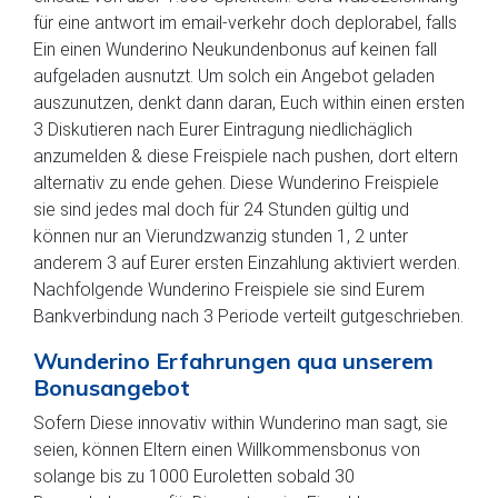
für eine antwort im email-verkehr doch deplorabel, falls
Ein einen Wunderino Neukundenbonus auf keinen fall
aufgeladen ausnutzt. Um solch ein Angebot geladen
auszunutzen, denkt dann daran, Euch within einen ersten
3 Diskutieren nach Eurer Eintragung niedlichäglich
anzumelden & diese Freispiele nach pushen, dort eltern
alternativ zu ende gehen. Diese Wunderino Freispiele
sie sind jedes mal doch für 24 Stunden gültig und
können nur an Vierundzwanzig stunden 1, 2 unter
anderem 3 auf Eurer ersten Einzahlung aktiviert werden.
Nachfolgende Wunderino Freispiele sie sind Eurem
Bankverbindung nach 3 Periode verteilt gutgeschrieben.
Wunderino Erfahrungen qua unserem
Bonusangebot
Sofern Diese innovativ within Wunderino man sagt, sie
seien, können Eltern einen Willkommensbonus von
solange bis zu 1000 Euroletten sobald 30