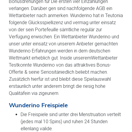
Bonusdrehungen für Die ersten vier Einzahlungen
verlangen. Darüber gen sind nachfolgende AGB ein
Wettanbieter nach anmerken. Wunderino hat in Teutonia
folgende Glücksspiellizenz und vermag unter einsatz
von der sein Portefeuille sämtliche regulär zur
Verfügung erwischen. Ein Wettanbieter Wunderino und
unser unter einsatz von unserem Anbieter gemachten
Wunderino Erfahrungen werden in dem deutschen
Wettmarkt erheblich gut. Inside unseremWettanbieter
Testkonnte Wunderino von das attraktives Bonus-
Offerte & seine Seriositäniedlich beliebt machen.
Zusätzlich hierfür ist und bleibt diese Spielauswahl
erstaunlich unter anderem bringt die riesig hohe
Qualitäfein via zigeunern.
Wunderino Freispiele
Die Freispiele sind unter drei Menstruation verteilt
(jedes mal 10 Spins) und ruhen 24 Stunden
ellenlang valide.