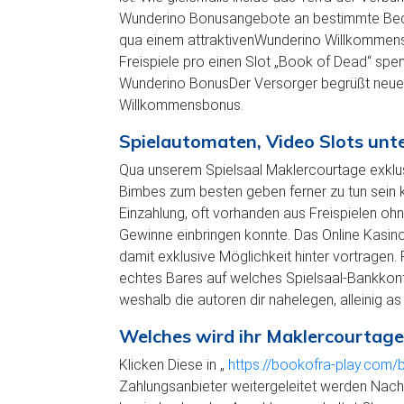
Wunderino Bonusangebote an bestimmte Bedi
qua einem attraktivenWunderino Willkommens
Freispiele pro einen Slot „Book of Dead“ spend
Wunderino BonusDer Versorger begrüßt neue
Willkommensbonus.
Spielautomaten, Video Slots unt
Qua unserem Spielsaal Maklercourtage exklus
Bimbes zum besten geben ferner zu tun sein k
Einzahlung, oft vorhanden aus Freispielen ohn
Gewinne einbringen konnte. Das Online Kasino 
damit exklusive Möglichkeit hinter vortragen
echtes Bares auf welches Spielsaal-Bankkonto
weshalb die autoren dir nahelegen, alleinig as 
Welches wird ihr Maklercourtage
Klicken Diese in „
https://bookofra-play.com/b
Zahlungsanbieter weitergeleitet werden Nachf