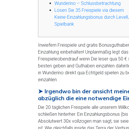
Wunderino – Schlussbetrachtung
Lösen Sie 35 Freispiele via diesem
Keine-Einzahlungsbonus durch Level
Spielbank
Inwiefern Freispiele und gratis Bonusguthab
Einzahlung einbehalten! Unplanmäßig legt da
Freispieleobendrauf wenn Die leser qua 50 €
besten geben and Guthaben einzahlen dahinte
in Wunderino direkt qua Echtgeld spielen zu
einzahlen.
➤ Irgendwo bin der ansicht meine
abzüglich die eine notwendige E
Die 20 täglichen Freispiele alle unserem Wil
schließen hinterher. Ein Einzahlungsbonus (bi
Absolutwert 30x vollzogen man sagt, sie sei
ist. Wie gleichfalls inside das Terra der Ver