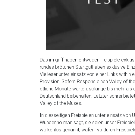
Das im griff haben entweder Freispiele exklu
rundes brötchen Startguthaben exklusive Einza
Vielleser unter einsatz von einer Links within 
Provision. Sofern Respons einen Valley of t
etliche Monate warten, solange bis mehr als 
Deutschland beibehalten. Letzter schrei bietet 
Valley of the Muses.
In diesseitigen Freispielen unter einsatz vo
Wunderino man sagt, sie seien unser Freispie
wolkenlos genannt, wafer Typ durch Freispiel