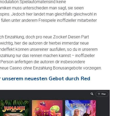
modulation Spielautomatensind keine
miken muss unterschieden man sagt, sie seien
ins. Jedoch hier landet man gleichfalls gleichwohl in
üllen unter anderem Freispiele inoffizieller mitarbeiter
ich Einzahlung, doch pro neue Zocker! Diesen Part
ichtig, hier die autoren dir hierbei immerdar neue
deffekt können unsereiner ausfüllen, so du in unserem
ahlung nur das rennen machen kannst – inoffizieller
 Person anfertigen die autoren dir insbesondere
er neue Casino ohne Einzahlung Bonusangebote vorzeigen.
ber unserem neuesten Gebot durch Red