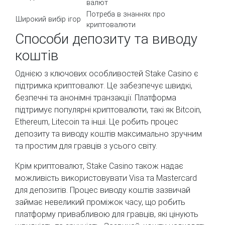
валют
Потреба в знаннях про
Широкий вибір ігор
криптовалюти
Способи депозиту та виводу
коштів
Однією з ключових особливостей Stake Casino є
підтримка криптовалют. Це забезпечує швидкі,
безпечні та анонімні транзакції. Платформа
підтримує популярні криптовалюти, такі як Bitcoin,
Ethereum, Litecoin та інші. Це робить процес
депозиту та виводу коштів максимально зручним
та простим для гравців з усього світу.
Крім криптовалют, Stake Casino також надає
можливість використовувати Visa та Mastercard
для депозитів. Процес виводу коштів зазвичай
займає невеликий проміжок часу, що робить
платформу привабливою для гравців, які цінують