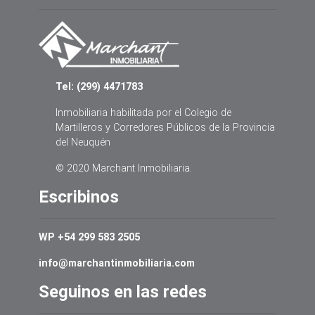
Tel: (299) 4471783
Inmobiliaria habilitada por el Colegio de
Martilleros y Corredores Públicos de la Provincia
del Neuquén
© 2020 Marchant Inmobiliaria.
Escribinos
WP +54 299 583 2505
info@marchantinmobiliaria.com
Seguinos en las redes