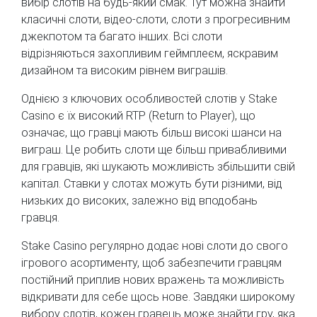
вибір слотів на будь-який смак. Тут можна знайти
класичні слоти, відео-слоти, слоти з прогресивним
джекпотом та багато інших. Всі слоти
відрізняються захопливим геймплеєм, яскравим
дизайном та високим рівнем виграшів.
Однією з ключових особливостей слотів у Stake
Casino є їх високий RTP (Return to Player), що
означає, що гравці мають більш високі шанси на
виграш. Це робить слоти ще більш привабливими
для гравців, які шукають можливість збільшити свій
капітал. Ставки у слотах можуть бути різними, від
низьких до високих, залежно від вподобань
гравця.
Stake Casino регулярно додає нові слоти до свого
ігрового асортименту, щоб забезпечити гравцям
постійний приплив нових вражень та можливість
відкривати для себе щось нове. Завдяки широкому
вибору слотів, кожен гравець може знайти гру, яка