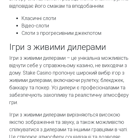
відповідає його смакам та вподобанням.
Класичні слоти
Відео-слоти
Слоти з прогресивним джекпотом
Ігри з живими дилерами
Ігри з живими дилерами – це унікальна можливість
відчути себе у справжньому казино, не виходячи з
дому. Stake Casino пропонує широкий вибір ігор з
живими дилерами, включаючи рулетку, блекджек,
баккару та покер. Усі дилери є професіоналами та
забезпечують захопливу та реалістичну атмосферу
гри.
Ігри з живими дилерами вирізняються високою
якістю зображення та звуку, а також можливістю
спілкуватися з дилерами та іншими гравцями в чаті.
Це створює атмосферу соціалізації та дозволяє