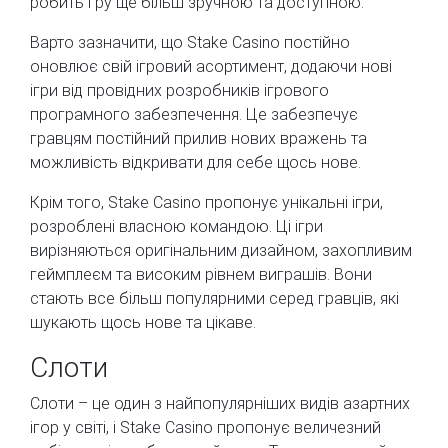
робить гру ще більш зручною та доступною.
Варто зазначити, що Stake Casino постійно
оновлює свій ігровий асортимент, додаючи нові
ігри від провідних розробників ігрового
програмного забезпечення. Це забезпечує
гравцям постійний прилив нових вражень та
можливість відкривати для себе щось нове.
Крім того, Stake Casino пропонує унікальні ігри,
розроблені власною командою. Ці ігри
вирізняються оригінальним дизайном, захопливим
геймплеєм та високим рівнем виграшів. Вони
стають все більш популярними серед гравців, які
шукають щось нове та цікаве.
Слоти
Слоти – це один з найпопулярніших видів азартних
ігор у світі, і Stake Casino пропонує величезний