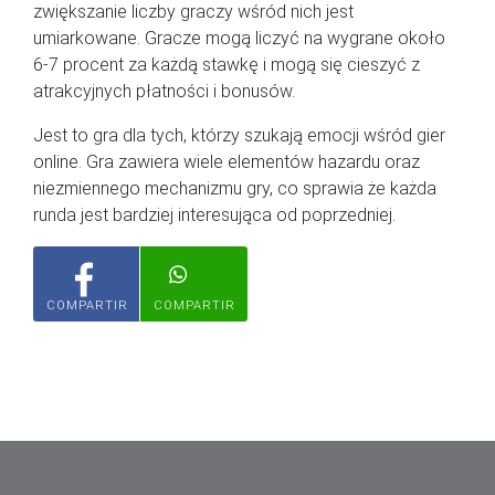
zwiększanie liczby graczy wśród nich jest
umiarkowane. Gracze mogą liczyć na wygrane około
6-7 procent za każdą stawkę i mogą się cieszyć z
atrakcyjnych płatności i bonusów.
Jest to gra dla tych, którzy szukają emocji wśród gier
online. Gra zawiera wiele elementów hazardu oraz
niezmiennego mechanizmu gry, co sprawia że każda
runda jest bardziej interesująca od poprzedniej.
COMPARTIR
COMPARTIR