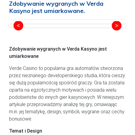
Zdobywanie wygranych w Verda
Kasyno jest umiarkowane.
Zdobywanie wygranych w Verda Kasyno jest
umiarkowane
Verde Casino to popularna gra automatów stworzona
przez nieznanego developerskiego studia, która cieszy
się dużą popularnością spośród graczy. Gra ta została
oparta na egzotycznych motywach i posiada wielu
podobieństw do innych gier kasynowych. W niniejszym
artykule przeprowadzimy analizę tej gry, omawiając
m.in. jej tematykę, design, symboli, wygrane oraz cechy
bonusowe.
Temat i Design