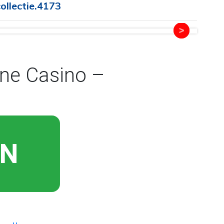
ollectie.4173
ine Casino –
EN