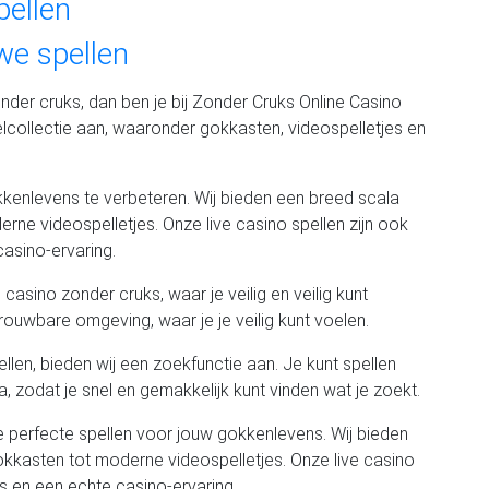
pellen
we spellen
nder cruks, dan ben je bij Zonder Cruks Online Casino
elcollectie aan, waaronder gokkasten, videospelletjes en
kenlevens te verbeteren. Wij bieden een breed scala
rne videospelletjes. Onze live casino spellen zijn ook
casino-ervaring.
casino zonder cruks, waar je veilig en veilig kunt
rouwbare omgeving, waar je je veilig kunt voelen.
ellen, bieden wij een zoekfunctie aan. Je kunt spellen
ia, zodat je snel en gemakkelijk kunt vinden wat je zoekt.
 de perfecte spellen voor jouw gokkenlevens. Wij bieden
okkasten tot moderne videospelletjes. Onze live casino
rs en een echte casino-ervaring.