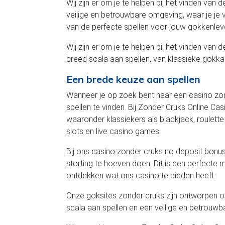
Wij zijn er om je te helpen bij het vinden van
veilige en betrouwbare omgeving, waar je je vei
van de perfecte spellen voor jouw gokkenlev
Wij zijn er om je te helpen bij het vinden van
breed scala aan spellen, van klassieke gokk
Een brede keuze aan spellen
Wanneer je op zoek bent naar een casino zond
spellen te vinden. Bij Zonder Cruks Online Ca
waaronder klassiekers als blackjack, roulett
slots en live casino games.
Bij ons casino zonder cruks no deposit bonus
storting te hoeven doen. Dit is een perfecte
ontdekken wat ons casino te bieden heeft.
Onze goksites zonder cruks zijn ontworpen o
scala aan spellen en een veilige en betrouwb