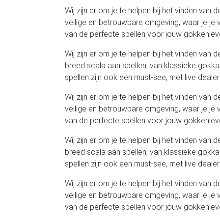
Wij zijn er om je te helpen bij het vinden van
veilige en betrouwbare omgeving, waar je je vei
van de perfecte spellen voor jouw gokkenlev
Wij zijn er om je te helpen bij het vinden van
breed scala aan spellen, van klassieke gokka
spellen zijn ook een must-see, met live deale
Wij zijn er om je te helpen bij het vinden van
veilige en betrouwbare omgeving, waar je je vei
van de perfecte spellen voor jouw gokkenlev
Wij zijn er om je te helpen bij het vinden van
breed scala aan spellen, van klassieke gokka
spellen zijn ook een must-see, met live deale
Wij zijn er om je te helpen bij het vinden van
veilige en betrouwbare omgeving, waar je je vei
van de perfecte spellen voor jouw gokkenlev