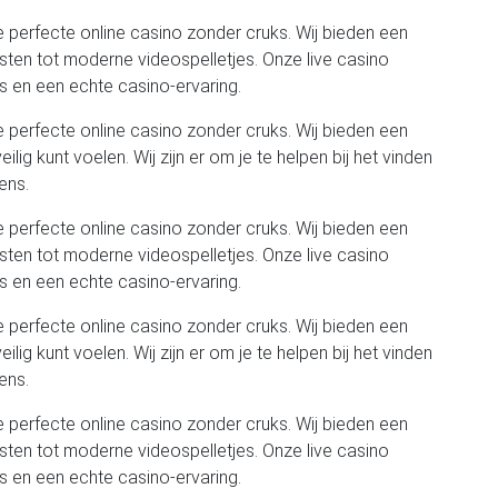
 de perfecte online casino zonder cruks. Wij bieden een
sten tot moderne videospelletjes. Onze live casino
rs en een echte casino-ervaring.
 de perfecte online casino zonder cruks. Wij bieden een
lig kunt voelen. Wij zijn er om je te helpen bij het vinden
ens.
 de perfecte online casino zonder cruks. Wij bieden een
sten tot moderne videospelletjes. Onze live casino
rs en een echte casino-ervaring.
 de perfecte online casino zonder cruks. Wij bieden een
lig kunt voelen. Wij zijn er om je te helpen bij het vinden
ens.
 de perfecte online casino zonder cruks. Wij bieden een
sten tot moderne videospelletjes. Onze live casino
rs en een echte casino-ervaring.