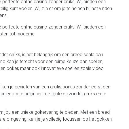
 de perfecte online casino zonder cruks. Wij bieden een
lig kunt voelen. Wij zijn er om je te helpen bij het vinden
ens.
 de perfecte online casino zonder cruks. Wij bieden een
asten tot moderne
er cruks, is het belangrijk om een breed scala aan
sino kan je terecht voor een ruime keuze aan spellen,
e en poker, maar ook innovatieve spellen zoals video
 kan je genieten van een gratis bonus zonder eerst een
 manier om te beginnen met gokken zonder cruks en te
m jou een unieke gokervaring te bieden. Met een breed
are omgeving, kan je je volledig focussen op het gokken.