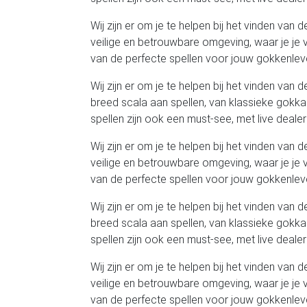
Wij zijn er om je te helpen bij het vinden van
veilige en betrouwbare omgeving, waar je je vei
van de perfecte spellen voor jouw gokkenlev
Wij zijn er om je te helpen bij het vinden van
breed scala aan spellen, van klassieke gokka
spellen zijn ook een must-see, met live deale
Wij zijn er om je te helpen bij het vinden van
veilige en betrouwbare omgeving, waar je je vei
van de perfecte spellen voor jouw gokkenlev
Wij zijn er om je te helpen bij het vinden van
breed scala aan spellen, van klassieke gokka
spellen zijn ook een must-see, met live deale
Wij zijn er om je te helpen bij het vinden van
veilige en betrouwbare omgeving, waar je je vei
van de perfecte spellen voor jouw gokkenlev